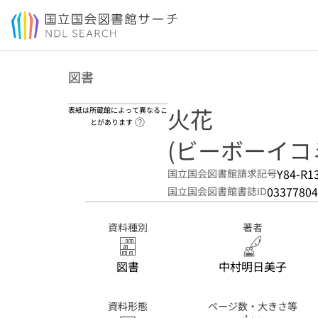
本文へ移動
図書
火花
表紙は所蔵館によって異なるこ
ヘルプページへのリンク
とがあります
(ビーボーイコ
Y84-R1
国立国会図書館請求記号
03377804
国立国会図書館書誌ID
資料種別
著者
図書
中村明日美子
資料形態
ページ数・大きさ等