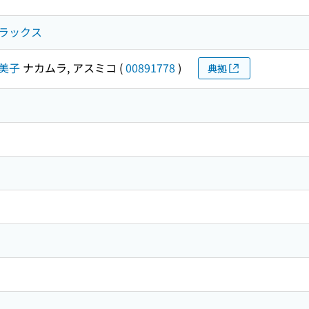
ラックス
日美子
ナカムラ, アスミコ
(
00891778
)
典拠