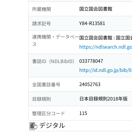
国立国会図書館
所蔵機関
Y84-R13581
請求記号
連携機関・データベー
国立国会図書館 : 国立
ス
https://ndlsearch.ndl.go
033778047
書誌ID（NDLBibID）
http://id.ndl.go.jp/bib
24052763
全国書誌番号
日本目録規則2018年版
目録規則
115
整理区分コード
デジタル