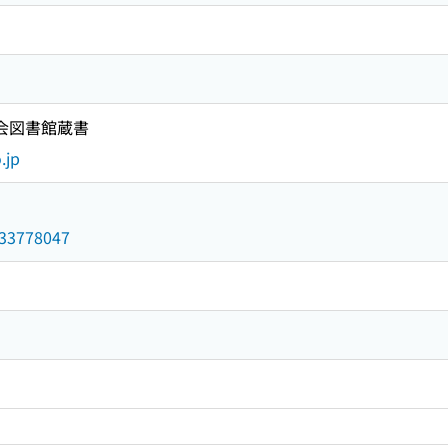
国会図書館蔵書
.jp
/033778047