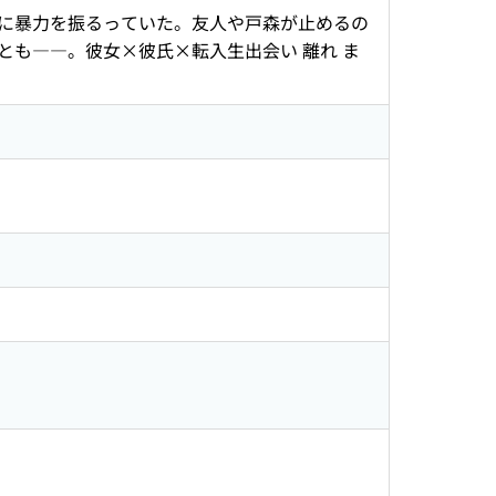
に暴力を振るっていた。友人や戸森が止めるの
も――。彼女×彼氏×転入生出会い 離れ ま