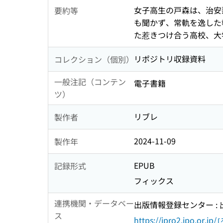
女子高生の戸森は、治安
要約等
も聞かず、常軌を逸した
た惹きつけ合う高校、大
リポジトリ収録資料
コレクション（個別）
一般注記（コンテン
電子書籍
ツ）
リブレ
製作者
2024-11-09
製作年
EPUB
記録形式
フィックス
連携機関・データベー
出版情報登録センター :
ス
https://jpro2.jpo.or.jp/