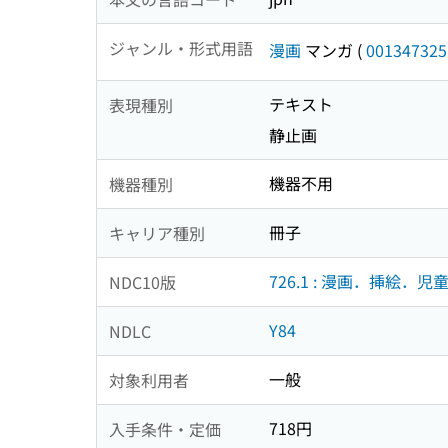
ジャンル・形式用語
漫画
マンガ
(
001347325
テキスト
表現種別
静止画
機器不用
機器種別
冊子
キャリア種別
726.1 : 漫画．挿絵．児
NDC10版
Y84
NDLC
一般
対象利用者
718円
入手条件・定価