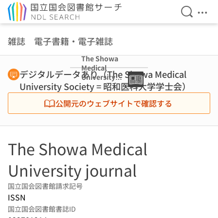
検索を開
メニ
本文へ移動
雑誌 電子書籍・電子雑誌
The Showa
Medical
デジタルデータあり（The Showa Medical
University
University Society = 昭和医科大学学士会）
journal
公開元のウェブサイトで確認する
The Showa Medical
University journal
国立国会図書館請求記号
ISSN
国立国会図書館書誌ID