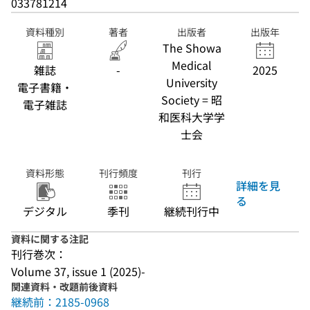
033781214
資料種別
著者
出版者
出版年
The Showa
Medical
雑誌
-
2025
University
電子書籍・
Society = 昭
電子雑誌
和医科大学学
士会
資料形態
刊行頻度
刊行
詳細を見
る
デジタル
季刊
継続刊行中
資料に関する注記
刊行巻次：
Volume 37, issue 1 (2025)-
関連資料・改題前後資料
継続前：2185-0968