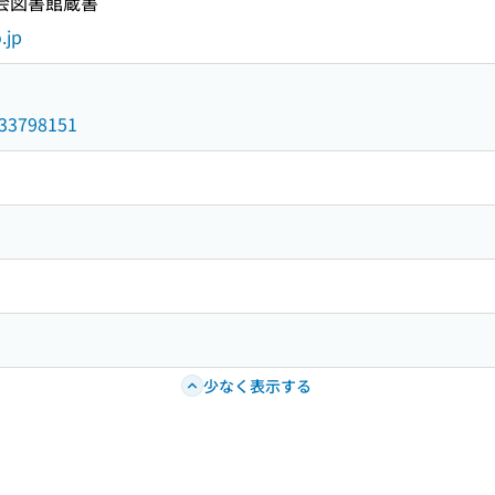
国会図書館蔵書
.jp
/033798151
少なく表示する