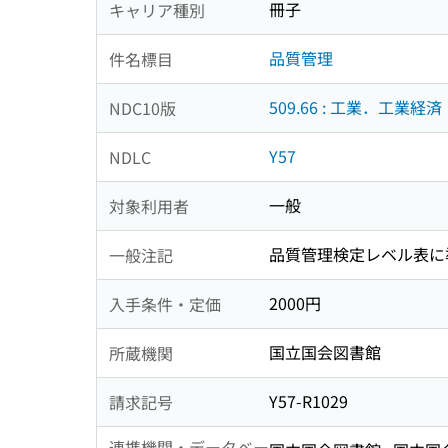
冊子
キャリア種別
品質管理
件名標目
509.66 : 工業．工業経済
NDC10版
Y57
NDLC
一般
対象利用者
品質管理検定レベル表に
一般注記
2000円
入手条件・定価
国立国会図書館
所蔵機関
Y57-R1029
請求記号
連携機関・データベー