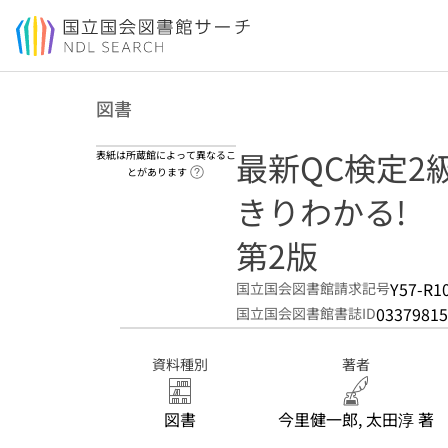
本文へ移動
図書
最新QC検定2級
表紙は所蔵館によって異なるこ
ヘルプページへのリンク
とがあります
きりわかる!
第2版
Y57-R1
国立国会図書館請求記号
03379815
国立国会図書館書誌ID
資料種別
著者
図書
今里健一郎, 太田淳 著