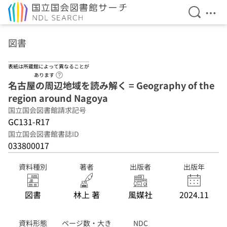
検索を開
メニ
本文へ移動
図書
表紙は所蔵館によって異なることが
ヘルプページへのリンク
あります
名古屋の周辺地域を読み解く = Geography of the
region around Nagoya
国立国会図書館請求記号
GC131-R17
国立国会図書館書誌ID
033800017
資料種別
著者
出版者
出版年
図書
林上 著
風媒社
2024.11
資料形態
ページ数・大き
NDC