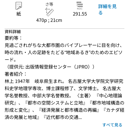
さ等
詳細を見
る
紙
291.55
470p ; 21cm
資料詳細
要約等：
見過ごされがちな大都市圏のバイプレーヤーに目を向け、
時の流れ・人の足跡をたどる“地域あるき”のためのエピソ
ード。
（提供元: 出版情報登録センター（JPRO））
著者紹介：
林上 1947年　岐阜県生まれ。 名古屋大学大学院文学研究
科史学地理学専攻、博士課程修了、文学博士。 名古屋大
学名誉教授、中部大学名誉教授。 〈主著〉 『中心地理論
研究』、『都市の空間システムと立地』『都市地域構造の
形成と変化』、『経済発展と都市構造の再編』『カナダ経
済の発展と地域』『近代都市の交通...
すべて見る