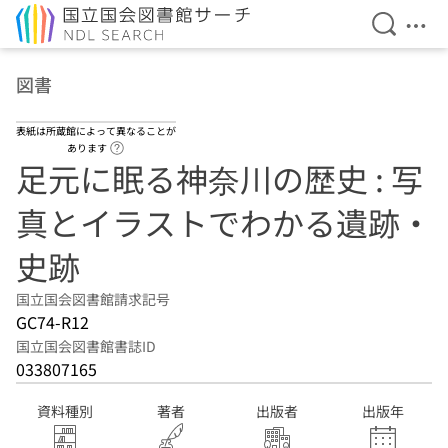
検索を開
メニ
本文へ移動
図書
表紙は所蔵館によって異なることが
ヘルプページへのリンク
あります
足元に眠る神奈川の歴史 : 写
真とイラストでわかる遺跡・
史跡
国立国会図書館請求記号
GC74-R12
国立国会図書館書誌ID
033807165
資料種別
著者
出版者
出版年