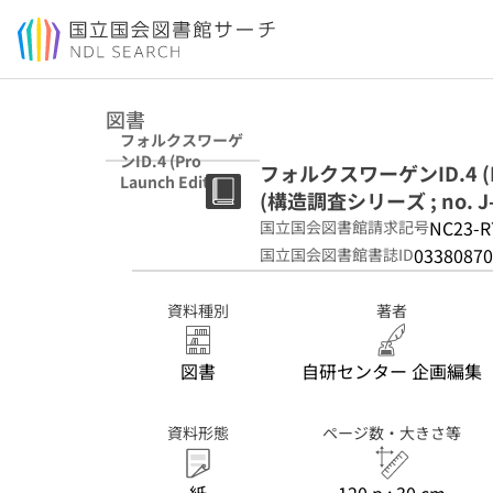
本文へ移動
図書
フォルクスワーゲ
ンID.4 (Pro
フォルクスワーゲンID.4 (Pro 
Launch Edition)
(構造調査シリーズ ; no. J-
: E2EBJ (構造調
査シリーズ ; no.
NC23-R
国立国会図書館請求記号
J-959)
03380870
国立国会図書館書誌ID
資料種別
著者
図書
自研センター 企画編集
資料形態
ページ数・大きさ等