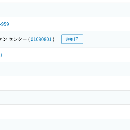
959
ケン センター
(
01090801
)
典拠
)