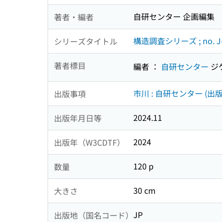
自研センター 企画編集
著者・編者
構造調査シリーズ ; no. J-
シリーズタイトル
著者標目
編者 ：
自研センター
ジ
市川 : 自研センター (出版
出版事項
2024.11
出版年月日等
2024
出版年（W3CDTF）
120 p
数量
30 cm
大きさ
JP
出版地（国名コード）