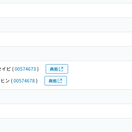
セイビ
(
00574673
)
典拠
ヒン
(
00574678
)
典拠