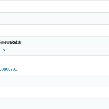
国会図書館蔵書
.jp
/033808701