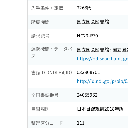
2263円
入手条件・定価
国立国会図書館
所蔵機関
NC23-R70
請求記号
連携機関・データベー
国立国会図書館 : 国立
ス
https://ndlsearch.ndl.go
033808701
書誌ID（NDLBibID）
http://id.ndl.go.jp/bib
24055962
全国書誌番号
日本目録規則2018年版
目録規則
111
整理区分コード