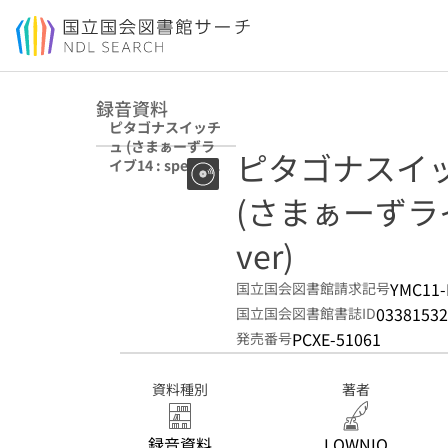
本文へ移動
録音資料
ピタゴナスイッチ
ュ (さまぁーずラ
ピタゴナスイ
イブ14 : special
omake ver)
(さまぁーずライブ1
ver)
YMC11-
国立国会図書館請求記号
03381532
国立国会図書館書誌ID
PCXE-51061
発売番号
資料種別
著者
録音資料
LOWNIO