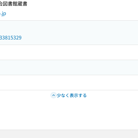
国会図書館蔵書
.jp
/033815329
少なく表示する