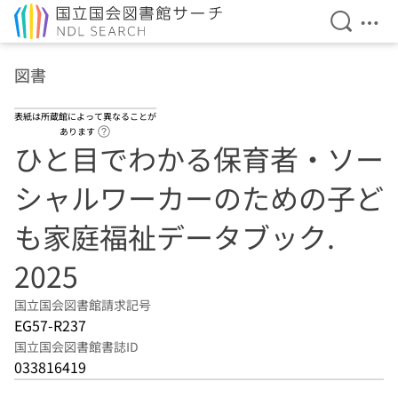
検索を開
メニ
本文へ移動
図書
表紙は所蔵館によって異なることが
ヘルプページへのリンク
あります
ひと目でわかる保育者・ソー
シャルワーカーのための子ど
も家庭福祉データブック.
2025
国立国会図書館請求記号
EG57-R237
国立国会図書館書誌ID
033816419