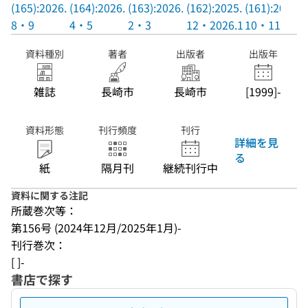
(165):2026.
(164):2026.
(163):2026.
(162):2025.
(161):2025.
8・9
4・5
2・3
12・2026.1
10・11
資料種別
著者
出版者
出版年
雑誌
長崎市
長崎市
[1999]-
資料形態
刊行頻度
刊行
詳細を見
る
紙
隔月刊
継続刊行中
資料に関する注記
所蔵巻次等：
第156号 (2024年12月/2025年1月)-
刊行巻次：
[ ]-
書店で探す