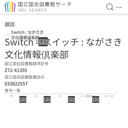
検索を開
メニ
本文へ移動
雑誌
Switch : ながさき
文化情報倶楽部
Switch = スイッチ : ながさき
文化情報倶楽部
国立国会図書館請求記号
Z72-X1355
国立国会図書館書誌ID
033822557
巻号一覧
(165):2026.8
(164):2026.4
(163):2026.2
(162):2025.1
(161):2025.1
・9
・5
・3
2・2026.1
0・11