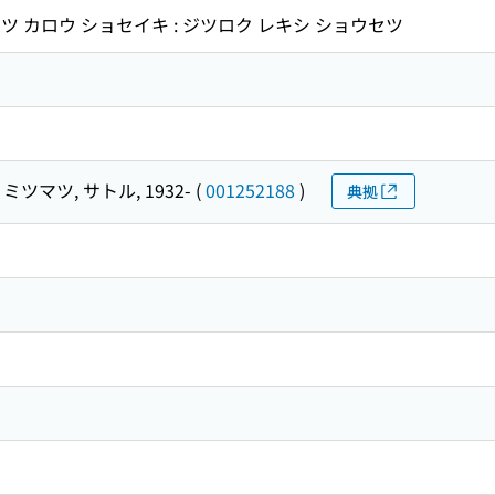
マツ カロウ ショセイキ : ジツロク レキシ ショウセツ
ミツマツ, サトル, 1932-
(
001252188
)
典拠