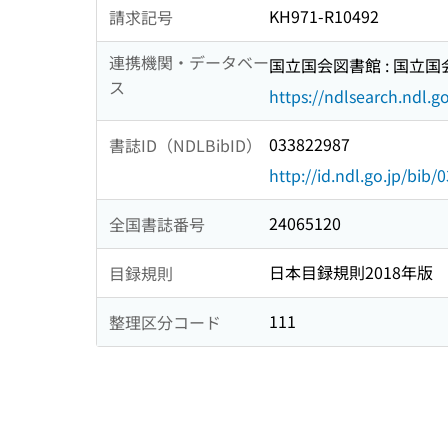
KH971-R10492
請求記号
連携機関・データベー
国立国会図書館 : 国立
ス
https://ndlsearch.ndl.go
033822987
書誌ID（NDLBibID）
http://id.ndl.go.jp/bib
24065120
全国書誌番号
日本目録規則2018年版
目録規則
111
整理区分コード