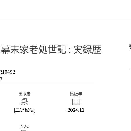
 幕末家老処世記 : 実録歴
R10492
7
出版者
出版年
[三ツ松悟]
2024.11
NDC