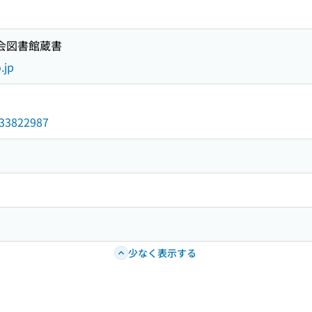
国会図書館蔵書
.jp
/033822987
少なく表示する