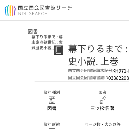
本文へ移動
図書
幕下りるまで : 幕
末家老処世記 : 実
幕下りるまで :
録歴史小説 上巻
史小説. 上巻
KH971-
国立国会図書館請求記号
03382298
国立国会図書館書誌ID
資料種別
著者
図書
三ツ松悟 著
資料形態
ページ数・大きさ等