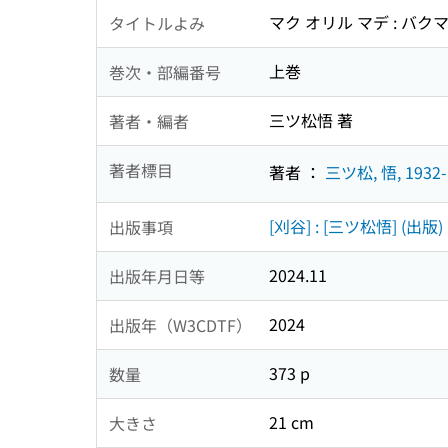
マク オリル マデ : バク
タイトルよみ
上巻
巻次・部編番号
三ツ松悟 著
著者・編者
著者標目
著者 ：
三ツ松, 悟, 1932-
[刈谷] : [三ツ松悟] (出版)
出版事項
2024.11
出版年月日等
2024
出版年（W3CDTF）
373 p
数量
21 cm
大きさ