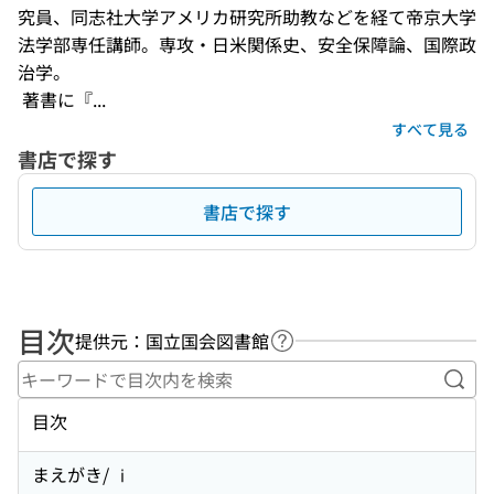
究員、同志社大学アメリカ研究所助教などを経て帝京大学
法学部専任講師。専攻・日米関係史、安全保障論、国際政
治学。

 著書に『...
すべて見る
書店で探す
書店で探す
目次
提供元：国立国会図書館
ヘルプページへのリンク
キー
目次
まえがき/ ⅰ