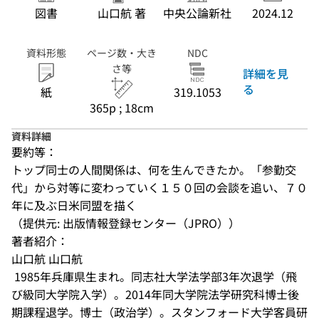
図書
山口航 著
中央公論新社
2024.12
資料形態
ページ数・大き
NDC
さ等
詳細を見
る
紙
319.1053
365p ; 18cm
資料詳細
要約等：
トップ同士の人間関係は、何を生んできたか。「参勤交
代」から対等に変わっていく１５０回の会談を追い、７０
年に及ぶ日米同盟を描く
（提供元: 出版情報登録センター（JPRO））
著者紹介：
山口航 山口航

 1985年兵庫県生まれ。同志社大学法学部3年次退学（飛
び級同大学院入学）。2014年同大学院法学研究科博士後
期課程退学。博士（政治学）。スタンフォード大学客員研