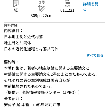
さ等
詳細を見
る
紙
611.221
309p ; 22cm
資料詳細
内容細目：
日本地主制と近代村落
地主制と共同体
日本の近代化過程と村落共同体...
すべて見る
要約等：
本著作集は，著者の地主制論に関する主要論文と

村落論に関する主要論文を2巻にまとめたものである。

それぞれの巻の章別構成は著者自らが

生前構想されたものである。
（提供元: 出版情報登録センター（JPRO））
著者紹介：
安孫子 麟 本籍　山形県寒河江市 
