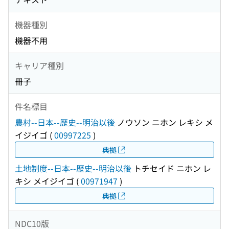
機器種別
機器不用
キャリア種別
冊子
件名標目
農村--日本--歴史--明治以後
ノウソン ニホン レキシ メ
イジイゴ
(
00997225
)
典拠
土地制度--日本--歴史--明治以後
トチセイド ニホン レ
キシ メイジイゴ
(
00971947
)
典拠
NDC10版