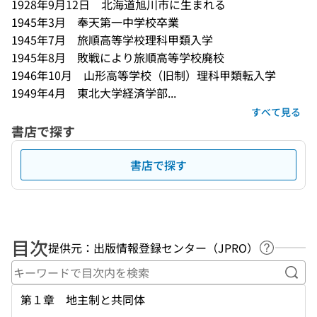
1928年9月12日　北海道旭川市に生まれる 

1945年3月　奉天第一中学校卒業 

1945年7月　旅順高等学校理科甲類入学 

1945年8月　敗戦により旅順高等学校廃校 

1946年10月　山形高等学校（旧制）理科甲類転入学 

1949年4月　東北大学経済学部...
すべて見る
書店で探す
書店で探す
目次
提供元：出版情報登録センター（JPRO）
ヘルプペ
キー
第１章 地主制と共同体