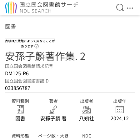
検索を開
メニ
本文へ移動
図書
表紙は所蔵館によって異なることが
ヘルプページへのリンク
あります
安孫子麟著作集. 2
国立国会図書館請求記号
DM125-R6
国立国会図書館書誌ID
033856787
資料種別
著者
出版者
出版年
図書
安孫子麟 著
八朔社
2024.12
資料形態
ページ数・大き
NDC