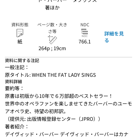
著ほか
資料形態
ページ数・大き
NDC
さ等
詳細を見
る
紙
766.1
264p ; 19cm
資料に関する注記
一般注記：
原タイトル: WHEN THE FAT LADY SINGS
資料詳細
要約等：
原書は初版から10年で６万部超のベストセラー！

世界中のオペラファンを楽しませてきたバーバーのユーモ
アオペラ史、待望の初邦訳。
（提供元: 出版情報登録センター（JPRO））
著者紹介：
デイヴィッド・バーバー デイヴィッド・バーバーはカナ