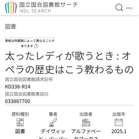
検索を開
メニ
本文へ移動
図書
表紙は所蔵館によって異なることが
ヘルプページへのリンク
あります
太ったレディが歌うとき : オ
ペラの歴史はこう教わるもの
国立国会図書館請求記号
KD338-R14
国立国会図書館書誌ID
033887700
資料種別
著者
出版者
出版年
図書
デイヴィッ
アルファベー
2025.1
ド・バーバー
タブックス