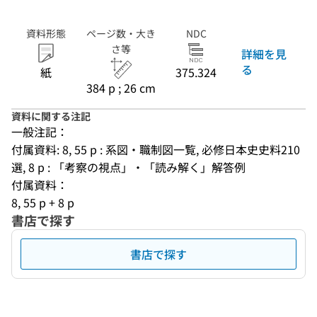
資料形態
ページ数・大き
NDC
さ等
詳細を見
る
紙
375.324
384 p ; 26 cm
資料に関する注記
一般注記：
付属資料: 8, 55 p : 系図・職制図一覧, 必修日本史史料210
選, 8 p : 「考察の視点」・「読み解く」解答例
付属資料：
8, 55 p + 8 p
書店で探す
書店で探す