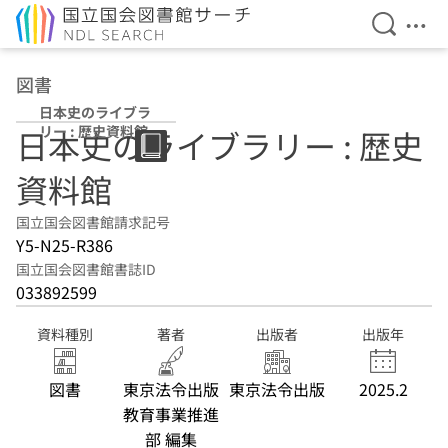
検索を開
メニ
本文へ移動
図書
日本史のライブラ
リー : 歴史資料館
日本史のライブラリー : 歴史
資料館
国立国会図書館請求記号
Y5-N25-R386
国立国会図書館書誌ID
033892599
資料種別
著者
出版者
出版年
図書
東京法令出版
東京法令出版
2025.2
教育事業推進
部 編集