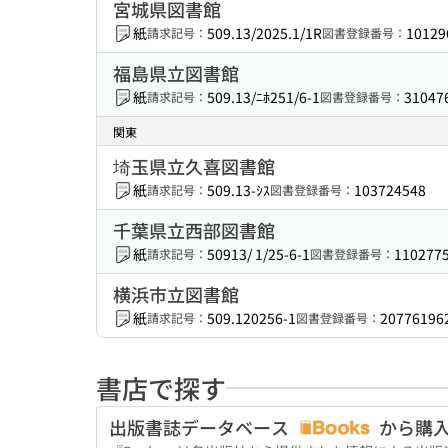
宮城県図書館
紙
509.13/2025.1/1R
10129
請求記号：
図書登録番号：
福島県立図書館
紙
509.13/ﾆﾎ251/6-1
31047
請求記号：
図書登録番号：
関東
埼玉県立久喜図書館
紙
509.13-ｼｽ
103724548
請求記号：
図書登録番号：
千葉県立西部図書館
紙
50913/ 1/25-6-1
110277
請求記号：
図書登録番号：
横浜市立図書館
紙
509.120256-1
20776196
請求記号：
図書登録番号：
書店で探す
出版書誌データベース
から購