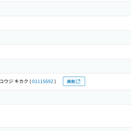
コウジ キカク
(
01115692
)
典拠