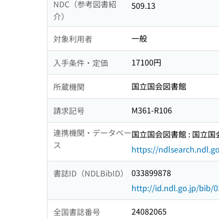
NDC（参考図書紹
509.13
介）
一般
対象利用者
17100円
入手条件・定価
国立国会図書館
所蔵機関
M361-R106
請求記号
連携機関・データベー
国立国会図書館 : 国立
ス
https://ndlsearch.ndl.go
033899878
書誌ID（NDLBibID）
http://id.ndl.go.jp/bib
24082065
全国書誌番号