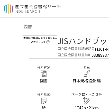
本文へ移動
図書
JISハンドブック
表紙は所蔵館によって異なるこ
ヘルプページへのリンク
とがあります
M361-R
国立国会図書館請求記号
03389987
国立国会図書館書誌ID
資料種別
著者
図書
日本規格協会 編
資料形態
ページ数・大きさ等
紙
1742p ; 21cm