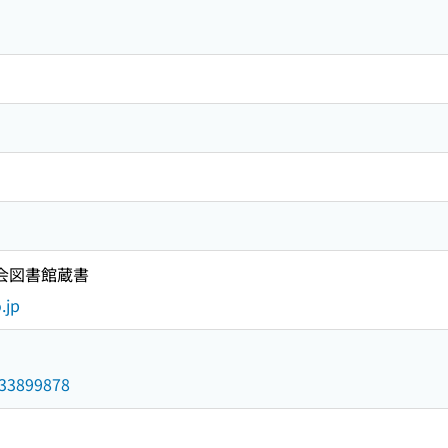
国会図書館蔵書
.jp
/033899878