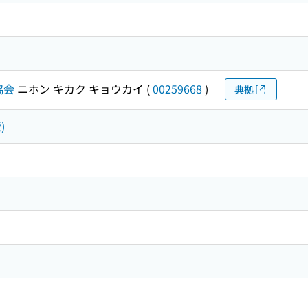
協会
ニホン キカク キョウカイ
(
00259668
)
典拠
)