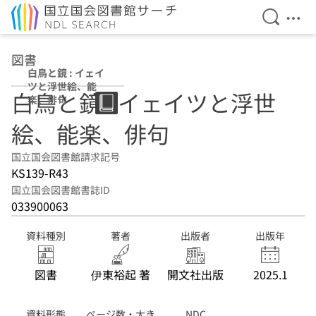
検索を開
メニ
本文へ移動
図書
白鳥と鏡 : イェイ
ツと浮世絵、能
白鳥と鏡 : イェイツと浮世
楽、俳句
絵、能楽、俳句
国立国会図書館請求記号
KS139-R43
国立国会図書館書誌ID
033900063
資料種別
著者
出版者
出版年
図書
伊東裕起 著
開文社出版
2025.1
資料形態
ページ数・大き
NDC