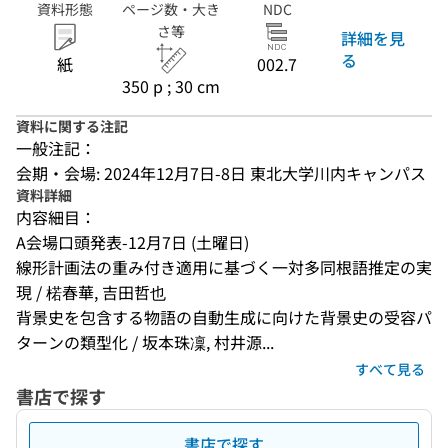
資料形態
ページ数・大き
NDC
さ等
詳細を見
る
紙
002.7
350 p ; 30 cm
資料に関する注記
一般注記：
会期・会場: 2024年12月7日-8日 東北大学川内キャンパス
資料詳細
内容細目：
A会場口頭発表-12月7日 (土曜日)
線形計画法の重み付き適用に基づく一対多同根語推定の実
現 / 楉春華, 吉田哲也
背景史を包含する物語の自動生成に向けた背景史の受容パ
ターンの類型化 / 坂本珠凜, 村井源...
すべて見る
書店で探す
書店で探す