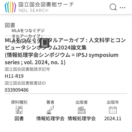
検索を開
メニ
本文へ移動
図書
MLAをつなぐデジ
タルアーカイブ :
MLAをつなぐデジタルアーカイブ : 人文科学とコン
人文科学とコンピ
ピュータシンポジウム2024論文集
ュータシンポジウ
ム2024論文集 (情
(情報処理学会シンポジウム = IPSJ symposium
報処理学会シンポ
series ; vol. 2024, no. 1)
ジウム = IPSJ
国立国会図書館請求記号
symposium
series ; vol.
H11-R19
2024, no. 1)
国立国会図書館書誌ID
033909486
資料種別
著者
出版者
出版年
図書
情報処理学会
情報処理学会
2024.11