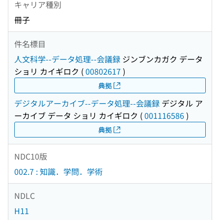
キャリア種別
冊子
件名標目
人文科学--データ処理--会議録
ジンブンカガク データ
ショリ カイギロク
(
00802617
)
典拠
デジタルアーカイブ--データ処理--会議録
デジタル ア
ーカイブ データ ショリ カイギロク
(
001116586
)
典拠
NDC10版
002.7 : 知識．学問．学術
NDLC
H11