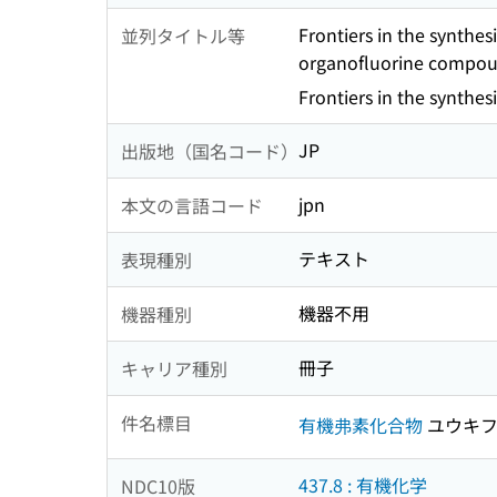
Frontiers in the synthe
並列タイトル等
organofluorine compo
Frontiers in the synthe
JP
出版地（国名コード）
jpn
本文の言語コード
テキスト
表現種別
機器不用
機器種別
冊子
キャリア種別
件名標目
有機弗素化合物
ユウキフ
437.8 : 有機化学
NDC10版