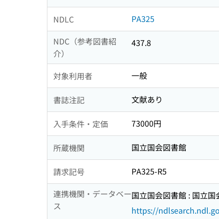
PA325
NDLC
NDC（参考図書紹
437.8
介）
一般
対象利用者
文献あり
書誌注記
73000円
入手条件・定価
国立国会図書館
所蔵機関
PA325-R5
請求記号
連携機関・データベー
国立国会図書館 : 国立
ス
https://ndlsearch.ndl.go