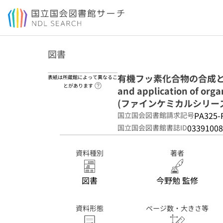
本文へ移動
図書
有機フッ素化合物の合成と応用最前線
表紙は所蔵館によって異なるこ
ヘルプページへのリンク
とがあります
and application of org
(ファインケミカルシリー
PA325-
国立国会図書館請求記号
03391008
国立国会図書館書誌ID
資料種別
著者
図書
今野勉 監修
資料形態
ページ数・大きさ等