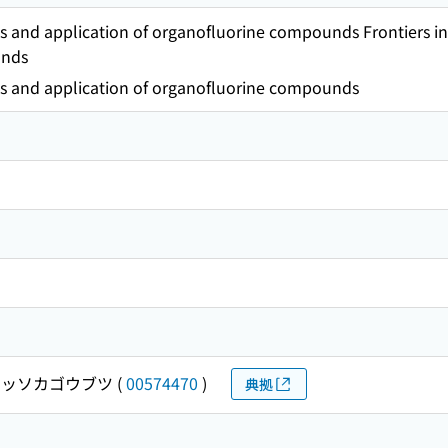
sis and application of organofluorine compounds Frontiers in
unds
sis and application of organofluorine compounds
ッソカゴウブツ
(
00574470
)
典拠