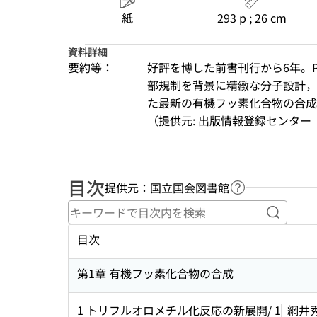
紙
293 p ; 26 cm
資料詳細
要約等：
好評を博した前書刊行から6年。P
部規制を背景に精緻な分子設計，
た最新の有機フッ素化合物の合成
（提供元: 出版情報登録センター（
目次
提供元：国立国会図書館
ヘルプページへ
キーワ
目次
第1章 有機フッ素化合物の合成
1 トリフルオロメチル化反応の新展開/ 1
網井