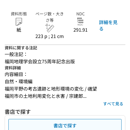
資料形態
ページ数・大き
NDC
さ等
詳細を見
る
紙
291.91
223 p ; 21 cm
資料に関する注記
一般注記：
福岡地理学会設立75周年記念出版
資料詳細
内容細目：
自然・環境編
福岡平野の考古遺跡と地形環境の変化 / 磯望
福岡市の土地利用変化と水害 / 宗建郎...
すべて見る
書店で探す
書店で探す