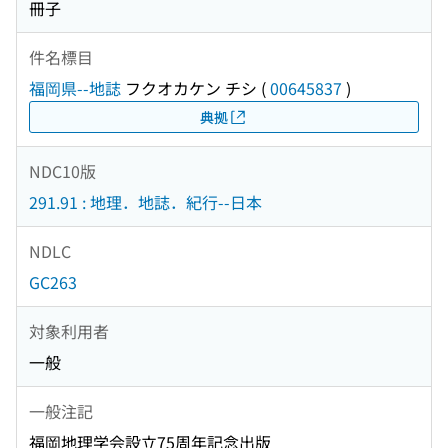
冊子
件名標目
福岡県--地誌
フクオカケン チシ
(
00645837
)
典拠
NDC10版
291.91 : 地理．地誌．紀行--日本
NDLC
GC263
対象利用者
一般
一般注記
福岡地理学会設立75周年記念出版