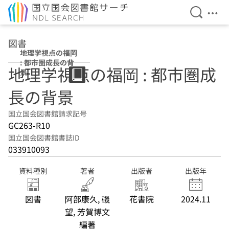
検索を開
メニ
本文へ移動
図書
地理学視点の福岡
: 都市圏成長の背
地理学視点の福岡 : 都市圏成
景
長の背景
国立国会図書館請求記号
GC263-R10
国立国会図書館書誌ID
033910093
資料種別
著者
出版者
出版年
図書
阿部康久, 磯
花書院
2024.11
望, 芳賀博文
編著