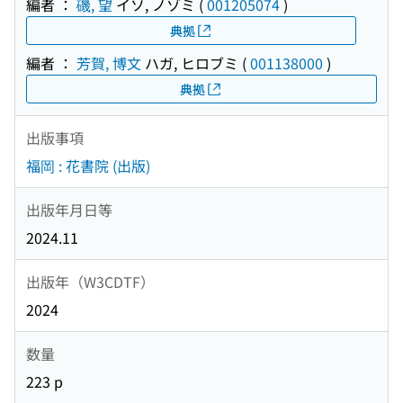
編者 ：
磯, 望
イソ, ノゾミ
(
001205074
)
典拠
編者 ：
芳賀, 博文
ハガ, ヒロブミ
(
001138000
)
典拠
出版事項
福岡 : 花書院 (出版)
出版年月日等
2024.11
出版年（W3CDTF）
2024
数量
223 p