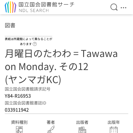
検索を開
メニ
本文へ移動
図書
表紙は所蔵館によって異なることが
ヘルプページへのリンク
あります
月曜日のたわわ = Tawawa
on Monday. その12
(ヤンマガKC)
国立国会図書館請求記号
Y84-R16953
国立国会図書館書誌ID
033911942
資料種別
著者
出版者
出版年