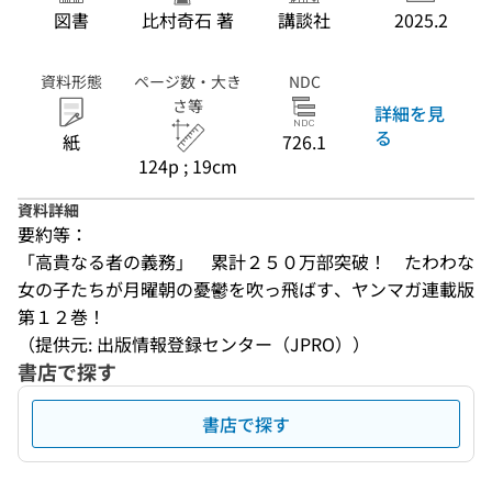
図書
比村奇石 著
講談社
2025.2
資料形態
ページ数・大き
NDC
さ等
詳細を見
る
紙
726.1
124p ; 19cm
資料詳細
要約等：
「高貴なる者の義務」　累計２５０万部突破！　たわわな
女の子たちが月曜朝の憂鬱を吹っ飛ばす、ヤンマガ連載版
第１２巻！
（提供元: 出版情報登録センター（JPRO））
書店で探す
書店で探す