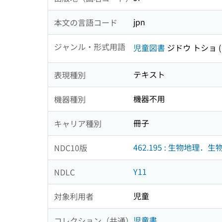
jpn
本文の言語コード
ジャンル・形式用語
児童図書
ジドウ トショ
テキスト
表現種別
機器不用
機器種別
冊子
キャリア種別
462.195 : 生物地理．生
NDC10版
Y11
NDLC
児童
対象利用者
児童書
コレクション（共通）