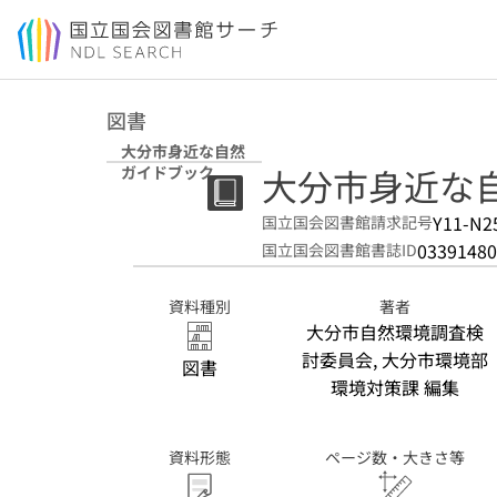
本文へ移動
図書
大分市身近な自然
大分市身近な
ガイドブック
Y11-N2
国立国会図書館請求記号
03391480
国立国会図書館書誌ID
資料種別
著者
大分市自然環境調査検
討委員会, 大分市環境部
図書
環境対策課 編集
資料形態
ページ数・大きさ等