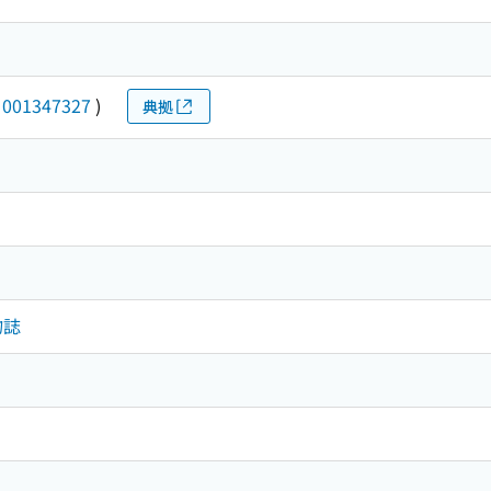
(
001347327
)
典拠
物誌