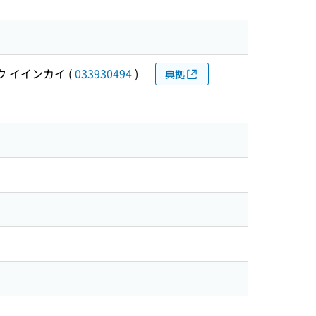
ウ イインカイ
(
033930494
)
典拠