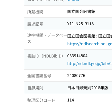
国立国会図書館
所蔵機関
Y11-N25-R118
請求記号
連携機関・データベー
国立国会図書館 : 国立
ス
https://ndlsearch.ndl.go
033914804
書誌ID（NDLBibID）
http://id.ndl.go.jp/bib
24080776
全国書誌番号
日本目録規則2018年版
目録規則
114
整理区分コード