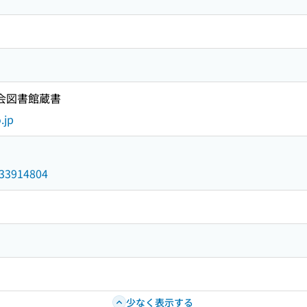
国会図書館蔵書
.jp
/033914804
少なく表示する