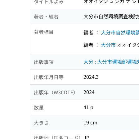
オオイタシ ミジカ ナ 
タイトルよみ
大分市自然環境調査検討委
著者・編者
著者標目
編者 ：
大分市自然環境
編者 ：
大分市
オオイタ
大分 : 大分市環境部環境対
出版事項
2024.3
出版年月日等
2024
出版年（W3CDTF）
41 p
数量
19 cm
大きさ
JP
出版地（国名コード）