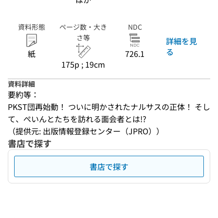
資料形態
ページ数・大き
NDC
さ等
詳細を見
る
紙
726.1
175p ; 19cm
資料詳細
要約等：
PKST団再始動！ ついに明かされたナルサスの正体！ そし
て、ぺいんとたちを訪れる面会者とは!?
（提供元: 出版情報登録センター（JPRO））
書店で探す
書店で探す