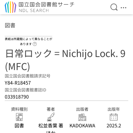
検索を開
メニ
本文へ移動
図書
表紙は所蔵館によって異なることが
ヘルプページへのリンク
あります
日常ロック = Nichijo Lock. 9
(MFC)
国立国会図書館請求記号
Y84-R18457
国立国会図書館書誌ID
033918790
資料種別
著者
出版者
出版年
図書
松並香葉 著
KADOKAWA
2025.2
ほか