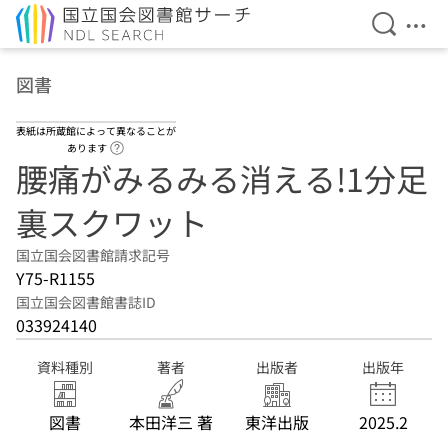
検索を開
メニ
本文へ移動
図書
表紙は所蔵館によって異なることが
ヘルプページへのリンク
あります
腰痛がみるみる消える!1分足
裏スクワット
国立国会図書館請求記号
Y75-R1155
国立国会図書館書誌ID
033924140
資料種別
著者
出版者
出版年
図書
本田洋三 著
東洋出版
2025.2