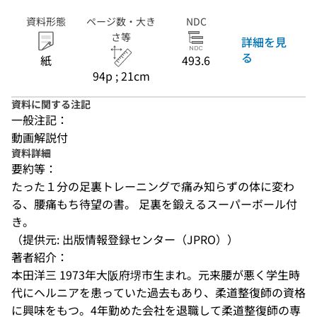
資料形態
ページ数・大き
NDC
さ等
詳細を見
る
紙
493.6
94p ; 21cm
資料に関する注記
一般注記：
動画解説付
資料詳細
要約等：
たった１分の足裏トレーニングで痛み知らずの体に変わ
る、腰痛もち待望の書。 足裏を鍛えるスーパーボール付
き。
（提供元: 出版情報登録センター（JPRO））
著者紹介：
本田洋三 1973年大阪府堺市生まれ。元来腰が悪く学生時
代にヘルニアを患っていた過去もあり、柔道整復師の資格
に興味をもつ。4年勤めた会社を退職して柔道整復師の専