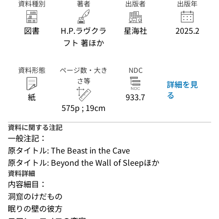
資料種別
著者
出版者
出版年
図書
H.P.ラヴクラ
星海社
2025.2
フト 著ほか
資料形態
ページ数・大き
NDC
さ等
詳細を見
る
紙
933.7
575p ; 19cm
資料に関する注記
一般注記：
原タイトル: The Beast in the Cave
原タイトル: Beyond the Wall of Sleepほか
資料詳細
内容細目：
洞窟のけだもの
眠りの壁の彼方