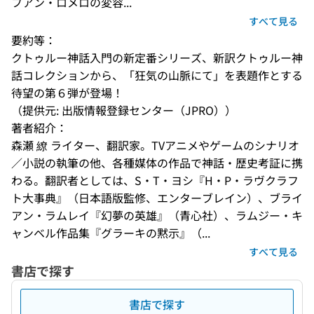
フアン・ロメロの変容...
すべて見る
要約等：
クトゥルー神話入門の新定番シリーズ、新訳クトゥルー神
話コレクションから、「狂気の山脈にて」を表題作とする
待望の第６弾が登場！
（提供元: 出版情報登録センター（JPRO））
著者紹介：
森瀬 繚 ライター、翻訳家。TVアニメやゲームのシナリオ
／小説の執筆の他、各種媒体の作品で神話・歴史考証に携
わる。翻訳者としては、S・T・ヨシ『H・P・ラヴクラフ
ト大事典』（日本語版監修、エンターブレイン）、ブライ
アン・ラムレイ『幻夢の英雄』（青心社）、ラムジー・キ
ャンベル作品集『グラーキの黙示』（...
すべて見る
書店で探す
書店で探す