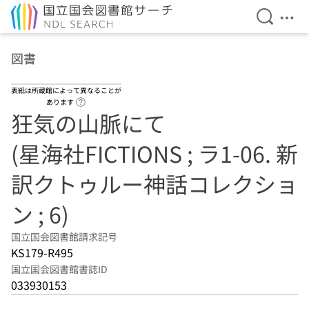
検索を開
メニ
本文へ移動
図書
表紙は所蔵館によって異なることが
ヘルプページへのリンク
あります
狂気の山脈にて
(星海社FICTIONS ; ラ1-06. 新
訳クトゥルー神話コレクショ
ン ; 6)
国立国会図書館請求記号
KS179-R495
国立国会図書館書誌ID
033930153