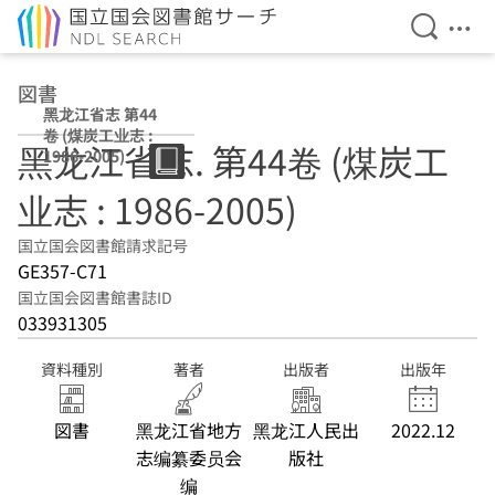
検索を開
メニ
本文へ移動
図書
黑龙江省志 第44
卷 (煤炭工业志 :
黑龙江省志. 第44卷 (煤炭工
1986-2005)
业志 : 1986-2005)
国立国会図書館請求記号
GE357-C71
国立国会図書館書誌ID
033931305
資料種別
著者
出版者
出版年
図書
黑龙江省地方
黑龙江人民出
2022.12
志编纂委员会
版社
编