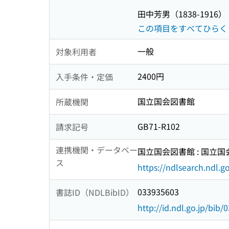
田中芳男（1838-1916）
この項目をすべてひらく
一般
対象利用者
2400円
入手条件・定価
国立国会図書館
所蔵機関
GB71-R102
請求記号
連携機関・データベー
国立国会図書館 : 国立
ス
https://ndlsearch.ndl.go
033935603
書誌ID（NDLBibID）
http://id.ndl.go.jp/bib