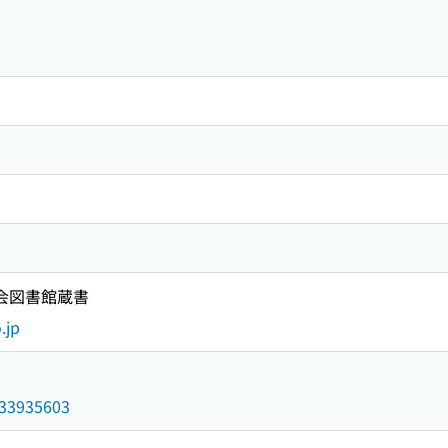
国会図書館蔵書
.jp
/033935603