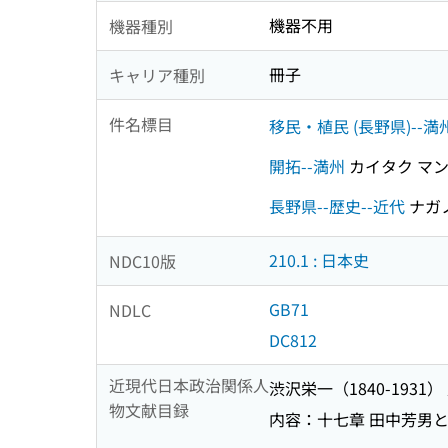
機器不用
機器種別
冊子
キャリア種別
件名標目
移民・植民 (長野県)--満
開拓--満州
カイタク マ
長野県--歴史--近代
ナガ
210.1 : 日本史
NDC10版
GB71
NDLC
DC812
近現代日本政治関係人
渋沢栄一（1840-1931
物文献目録
内容：十七章 田中芳男と渋沢