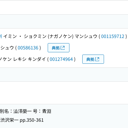
州
イミン ・ ショクミン (ナガノケン) マンシュウ
(
001159712
)
ンシュウ
(
00586136
)
典拠
ノケン レキシ キンダイ
(
001274964
)
典拠
） 別名：澁澤榮一 号：青淵
栄一 pp.350-361