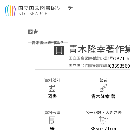
本文へ移動
図書
青木隆幸著作集 2
青木隆幸著作集.
GB71-R
国立国会図書館請求記号
03393560
国立国会図書館書誌ID
資料種別
著者
図書
青木隆幸 著
資料形態
ページ数・大きさ等
紙
365p ; 21cm