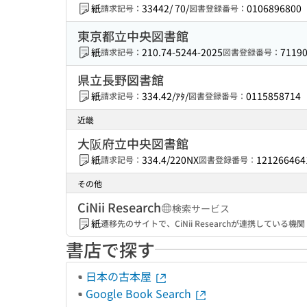
紙
33442/ 70/
0106896800
請求記号：
図書登録番号：
東京都立中央図書館
紙
210.74-5244-2025
7119
請求記号：
図書登録番号：
県立長野図書館
紙
334.42/ｱﾀ/
0115858714
請求記号：
図書登録番号：
近畿
大阪府立中央図書館
紙
334.4/220NX
121266464
請求記号：
図書登録番号：
その他
CiNii Research
検索サービス
紙
遷移先のサイトで、CiNii Researchが連携してい
書店で探す
日本の古本屋
Google Book Search