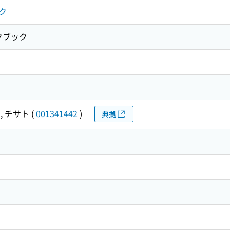
ク
クブック
, チサト
(
001341442
)
典拠