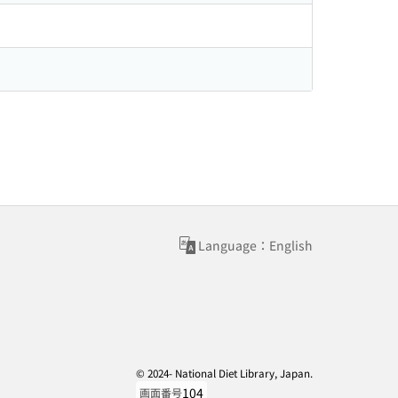
Language：English
© 2024- National Diet Library, Japan.
104
画面番号