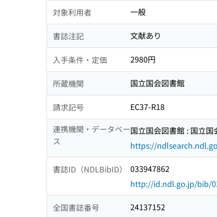
一般
対象利用者
文献あり
書誌注記
2980円
入手条件・定価
国立国会図書館
所蔵機関
EC37-R18
請求記号
連携機関・データベー
国立国会図書館 : 国立
ス
https://ndlsearch.ndl.go
033947862
書誌ID（NDLBibID）
http://id.ndl.go.jp/bib
24137152
全国書誌番号