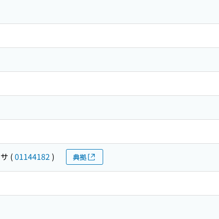
ウサ
(
01144182
)
典拠