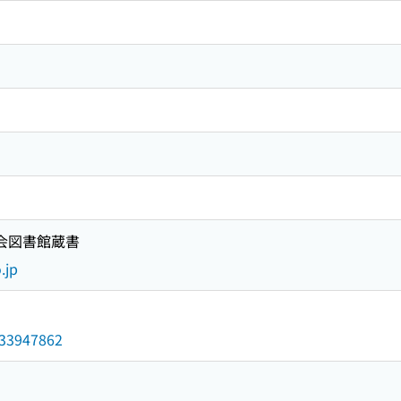
国会図書館蔵書
.jp
/033947862