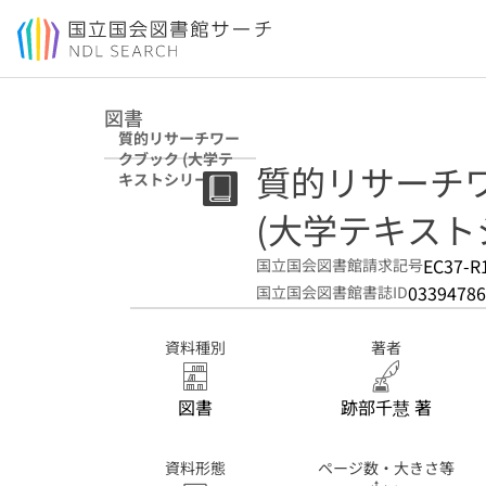
本文へ移動
図書
質的リサーチワー
クブック (大学テ
質的リサーチ
キストシリーズ)
(大学テキスト
EC37-R
国立国会図書館請求記号
03394786
国立国会図書館書誌ID
資料種別
著者
図書
跡部千慧 著
資料形態
ページ数・大きさ等