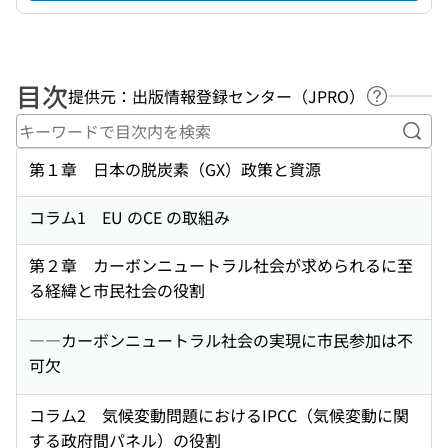
目次
提供元：出版情報登録センター（JPRO）
ヘルプペ
キー
第１章 日本の脱炭素（GX）政策と資源
コラム1 EU のCE の取組み
第２章 カーボンニュートラル社会が求められるに至
る経緯と市民社会の役割
――カーボンニュートラル社会の実現に市民参加は不
可欠
コラム2 気候変動問題におけるIPCC（気候変動に関
する政府間パネル）の役割