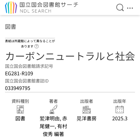
検索を開
メニ
本文へ移動
図書
表紙は所蔵館によって異なることが
ヘルプページへのリンク
あります
カーボンニュートラルと社会
国立国会図書館請求記号
EG281-R109
国立国会図書館書誌ID
033949795
資料種別
著者
出版者
出版年
図書
鷲津明由, 赤
晃洋書房
2025.3
尾健一, 有村
俊秀 編著