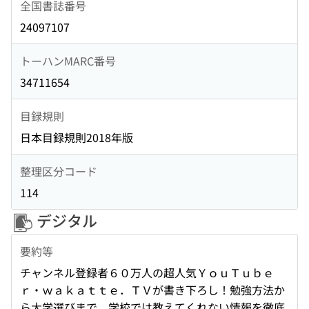
全国書誌番号
24097107
トーハンMARC番号
34711654
目録規則
日本目録規則2018年版
整理区分コード
114
デジタル
要約等
チャンネル登録者６０万人の超人気ＹｏｕＴｕｂｅ
ｒ・ｗａｋａｔｔｅ．ＴＶが書き下ろし！勉強方法か
ら大学選びまで、学校では教えてくれない情報を徹底