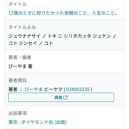
タイトル
17歳のときに知りたかった受験のこと、人生のこと。
タイトルよみ
ジュウナナサイ ノ トキ ニ シリタカッタ ジュケン ノ
コト ジンセイ ノ コト
著者・編者
びーやま 著
著者標目
著者 ：
びーやま
ビーヤマ
(
034003335
)
典拠
出版事項
東京 : ダイヤモンド社 (出版)