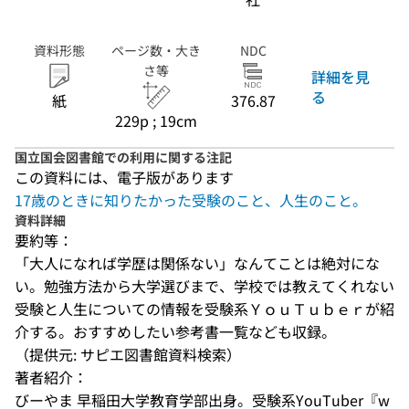
資料形態
ページ数・大き
NDC
さ等
詳細を見
る
紙
376.87
229p ; 19cm
国立国会図書館での利用に関する注記
この資料には、電子版があります
17歳のときに知りたかった受験のこと、人生のこと。
資料詳細
要約等：
「大人になれば学歴は関係ない」なんてことは絶対にな
い。勉強方法から大学選びまで、学校では教えてくれない
受験と人生についての情報を受験系ＹｏｕＴｕｂｅｒが紹
介する。おすすめしたい参考書一覧なども収録。
（提供元: サピエ図書館資料検索）
著者紹介：
びーやま 早稲田大学教育学部出身。受験系YouTuber『w