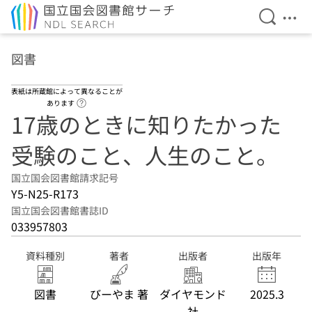
検索を開
メニ
本文へ移動
図書
表紙は所蔵館によって異なることが
ヘルプページへのリンク
あります
17歳のときに知りたかった
受験のこと、人生のこと。
国立国会図書館請求記号
Y5-N25-R173
国立国会図書館書誌ID
033957803
資料種別
著者
出版者
出版年
図書
びーやま 著
ダイヤモンド
2025.3
社