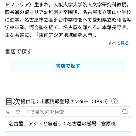
トファリア）生まれ。大阪大学大学院人文学研究科教授。
四谷通の聖マリア幼稚園を卒園後、名古屋市立東山小学校
に進学。名古屋市立高針台中学校をへて愛知県立昭和高等
学校卒業。河合塾を経て、名古屋を離れる。本籍長野県。
主な著書に、『東南アジア地域研究入門...
すべて見る
書店で探す
書店で探す
目次
提供元：出版情報登録センター（JPRO）
ヘルプペ
キー
名古屋、アジアと邂逅う：名古屋の磁場 宮原曉