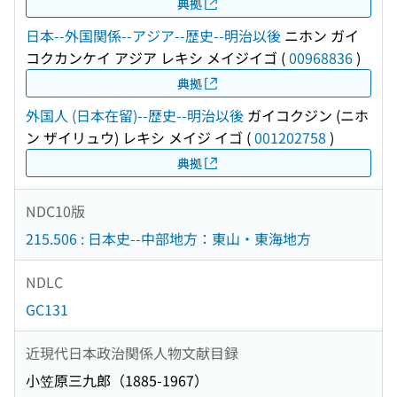
典拠
日本--外国関係--アジア--歴史--明治以後
ニホン ガイ
コクカンケイ アジア レキシ メイジイゴ
(
00968836
)
典拠
外国人 (日本在留)--歴史--明治以後
ガイコクジン (ニホ
ン ザイリュウ) レキシ メイジ イゴ
(
001202758
)
典拠
NDC10版
215.506 : 日本史--中部地方：東山・東海地方
NDLC
GC131
近現代日本政治関係人物文献目録
小笠原三九郎（1885-1967）