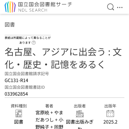
検索を開
メニ
本文へ移動
図書
表紙は所蔵館によって異なることが
ヘルプページへのリンク
あります
名古屋、アジアに出会う : 文
化・歴史・記憶をあるく
国立国会図書館請求記号
GC131-R14
国立国会図書館書誌ID
033962854
資料種別
著者
出版者
出版年
宮原曉 + やま
だあつし + 小
図書
図書出版みぎ
2025.2
野純子 + 岡野
わ