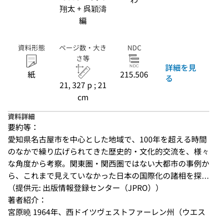
翔太 + 呉穎濤
編
資料形態
ページ数・大き
NDC
さ等
詳細を見
紙
215.506
る
21, 327 p ; 21
cm
資料詳細
要約等：
愛知県名古屋市を中心とした地域で、100年を超える時間
のなかで繰り広げられてきた歴史的・文化的交流を、様々
な角度から考察。関東圏・関西圏ではない大都市の事例か
ら、これまで見えていなかった日本の国際化の諸相を探…
（提供元: 出版情報登録センター（JPRO））
著者紹介：
宮原曉 1964年、西ドイツヴェストファーレン州（ウエス