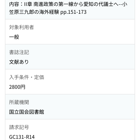
内容：II章 南進政策の第一線から愛知の代議士へ--小
笠原三九郎の海外経験 pp.151-173
対象利用者
一般
書誌注記
文献あり
入手条件・定価
2800円
所蔵機関
国立国会図書館
請求記号
GC131-R14