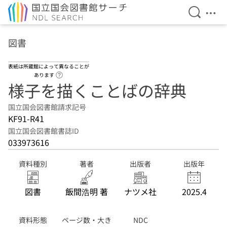
検索を開
メニ
本文へ移動
図書
表紙は所蔵館によって異なることが
ヘルプページへのリンク
あります
様子を描くことばの辞典
国立国会図書館請求記号
KF91-R41
国立国会図書館書誌ID
033973616
資料種別
著者
出版者
出版年
図書
飯間浩明 著
ナツメ社
2025.4
資料形態
ページ数・大き
NDC