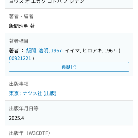
ヨウス オ エガク コトバ ノ ジテン
著者・編者
飯間浩明 著
著者標目
著者 ：
飯間, 浩明, 1967-
イイマ, ヒロアキ, 1967-
(
00921221
)
典拠
出版事項
東京 : ナツメ社 (出版)
出版年月日等
2025.4
出版年（W3CDTF）