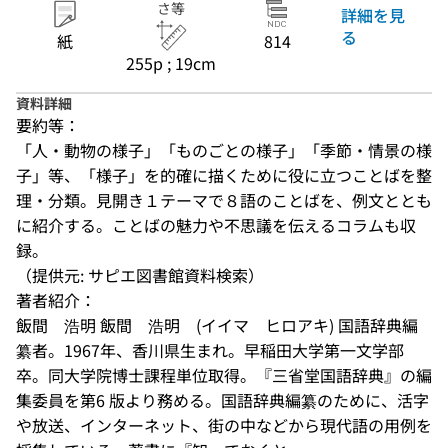
さ等
詳細を見
る
紙
814
255p ; 19cm
資料詳細
要約等：
「人・動物の様子」「ものごとの様子」「季節・情景の様
子」等、「様子」を的確に描くために役に立つことばを整
理・分類。見開き１テーマで８語のことばを、例文ととも
に紹介する。ことばの魅力や不思議を伝えるコラムも収
録。
（提供元: サピエ図書館資料検索）
著者紹介：
飯間　浩明 飯間　浩明　(イイマ　ヒロアキ) 国語辞典編
纂者。1967年、香川県生まれ。早稲田大学第一文学部
卒。同大学院博士課程単位取得。『三省堂国語辞典』の編
集委員を第6 版より務める。国語辞典編纂のために、活字
や放送、インターネット、街の中などから現代語の用例を