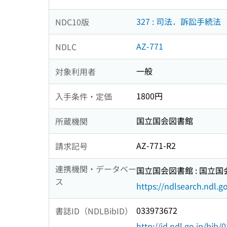
327 : 司法．訴訟手続法
NDC10版
AZ-771
NDLC
一般
対象利用者
1800円
入手条件・定価
国立国会図書館
所蔵機関
AZ-771-R2
請求記号
連携機関・データベー
国立国会図書館 : 国立
ス
https://ndlsearch.ndl.go
033973672
書誌ID（NDLBibID）
http://id.ndl.go.jp/bib