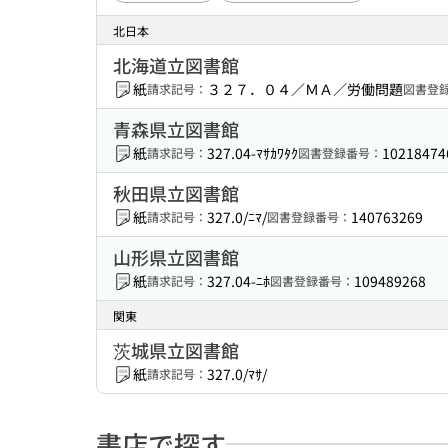
北日本
北海道立図書館
紙
３２７．０４／ＭＡ／労働問題
請求記号：
図書登
青森県立図書館
紙
327.04-ﾏｻｶﾜﾀｸ
10218474
請求記号：
図書登録番号：
秋田県立図書館
紙
327.0/ﾆﾏ/
140763269
請求記号：
図書登録番号：
山形県立図書館
紙
327.04-ﾆﾎ
109489268
請求記号：
図書登録番号：
関東
茨城県立図書館
紙
327.0/ﾏｻ/
請求記号：
書店で探す