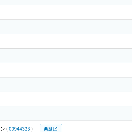
ホン
(
00944323
)
典拠