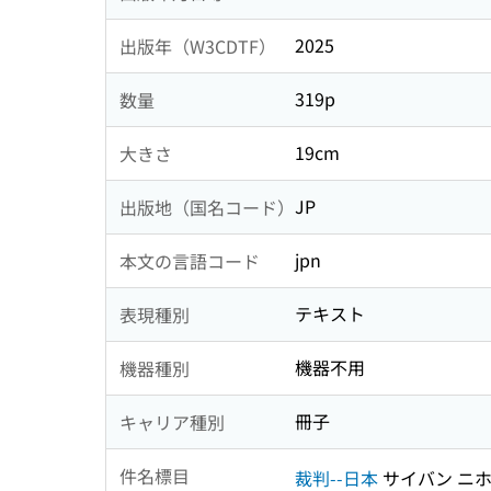
2025
出版年（W3CDTF）
319p
数量
19cm
大きさ
JP
出版地（国名コード）
jpn
本文の言語コード
テキスト
表現種別
機器不用
機器種別
冊子
キャリア種別
件名標目
裁判--日本
サイバン ニ