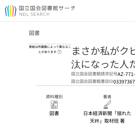
本文へ移動
図書
まさか私がクビ
表紙は所蔵館によって異なるこ
ヘルプページへのリンク
とがあります
汰になった人
AZ-771
国立国会図書館請求記号
03397367
国立国会図書館書誌ID
資料種別
著者
図書
日本経済新聞「揺れた
天秤」取材班 著