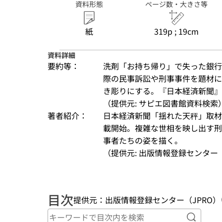
資料形態
ページ数・大きさ等
紙
319p ; 19cm
資料詳細
要約等：
洗剤「お持ち帰り」で失った銀行
際の民事訴訟や刑事事件を題材に
き彫りにする。『日本経済新聞』
（提供元: サピエ図書館資料検索
著者紹介：
日本経済新聞「揺れた天秤」取材班
載開始。複雑な世相を映し出す刑
事者たちの姿を描く。
（提供元: 出版情報登録センター（
目次
提供元：出版情報登録センター（JPRO）