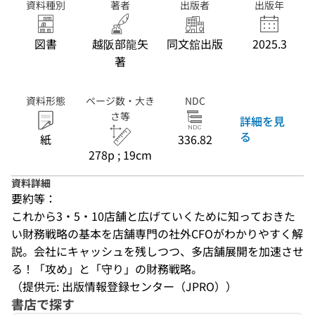
資料種別
著者
出版者
出版年
図書
越阪部龍矢
同文舘出版
2025.3
著
資料形態
ページ数・大き
NDC
さ等
詳細を見
る
紙
336.82
278p ; 19cm
資料詳細
要約等：
これから3・5・10店舗と広げていくために知っておきた
い財務戦略の基本を店舗専門の社外CFOがわかりやすく解
説。会社にキャッシュを残しつつ、多店舗展開を加速させ
る！「攻め」と「守り」の財務戦略。
（提供元: 出版情報登録センター（JPRO））
書店で探す