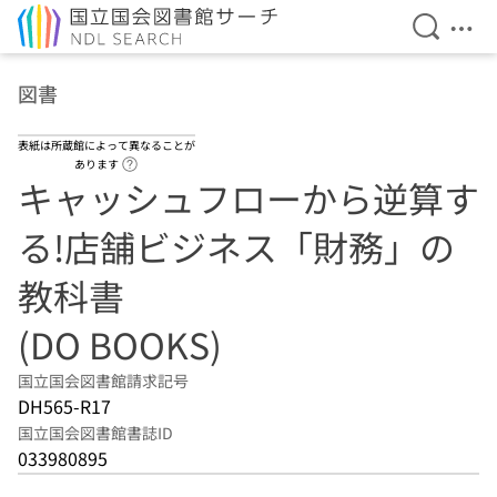
検索を開
メニ
本文へ移動
図書
表紙は所蔵館によって異なることが
ヘルプページへのリンク
あります
キャッシュフローから逆算す
る!店舗ビジネス「財務」の
教科書
(DO BOOKS)
国立国会図書館請求記号
DH565-R17
国立国会図書館書誌ID
033980895