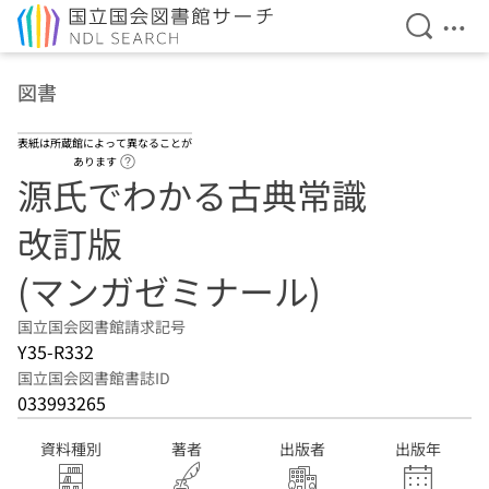
検索を開
メニ
本文へ移動
図書
表紙は所蔵館によって異なることが
ヘルプページへのリンク
あります
源氏でわかる古典常識
改訂版
(マンガゼミナール)
国立国会図書館請求記号
Y35-R332
国立国会図書館書誌ID
033993265
資料種別
著者
出版者
出版年