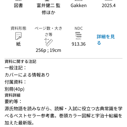
図書
富井健二 監
Gakken
2025.4
修ほか
資料形態
ページ数・大き
NDC
さ等
詳細を見
る
紙
913.36
256p ; 19cm
資料に関する注記
一般注記：
カバーによる情報あり
付属資料：
別冊(40p)
資料詳細
要約等：
源氏物語を読みながら、読解・入試に役立つ古典常識を学
べるベストセラー参考書。巻頭カラー図解と宇治十帖編を
加えた最新版。