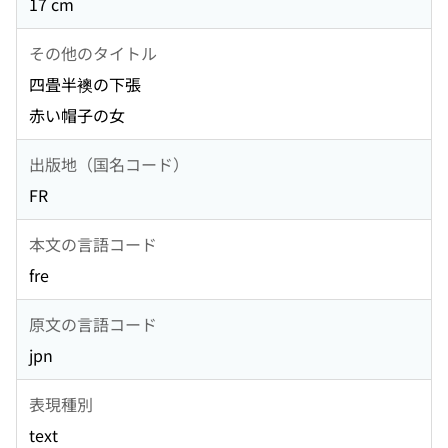
17 cm
その他のタイトル
四畳半襖の下張
赤い帽子の女
出版地（国名コード）
FR
本文の言語コード
fre
原文の言語コード
jpn
表現種別
text