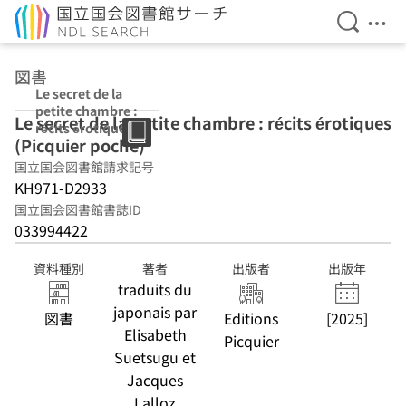
検索を開
メニ
本文へ移動
図書
Le secret de la
petite chambre :
Le secret de la petite chambre : récits érotiques
récits érotiques
(Picquier poche)
(Picquier poche)
国立国会図書館請求記号
KH971-D2933
国立国会図書館書誌ID
033994422
資料種別
著者
出版者
出版年
traduits du
japonais par
図書
Editions
[2025]
Elisabeth
Picquier
Suetsugu et
Jacques
Lalloz