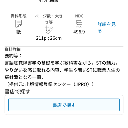
資料形態
ページ数・大き
NDC
さ等
詳細を見
る
紙
496.9
211p ; 26cm
資料詳細
要約等：
言語聴覚障害学の基礎を学ぶ教科書ながら，STの魅力，
やりがいを感じ取れる内容．学生や若いSTに職業人生の
羅針盤となる一冊．
（提供元: 出版情報登録センター（JPRO））
書店で探す
書店で探す