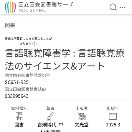
検索を開
メニ
本文へ移動
図書
表紙は所蔵館によって異なることが
ヘルプページへのリンク
あります
言語聴覚障害学 : 言語聴覚療
法のサイエンス&アート
国立国会図書館請求記号
SC651-R25
国立国会図書館書誌ID
033995643
資料種別
著者
出版者
出版年
図書
吉畑博代, 中
文光堂
2025.3
村光 編集