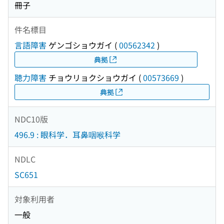
冊子
件名標目
言語障害
ゲンゴショウガイ
(
00562342
)
典拠
聴力障害
チョウリョクショウガイ
(
00573669
)
典拠
NDC10版
496.9 : 眼科学．耳鼻咽喉科学
NDLC
SC651
対象利用者
一般