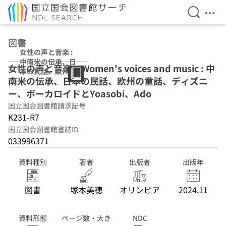
検索を開
メニ
本文へ移動
図書
女性の声と音楽 :
中南米の伝承、日
女性の声と音楽 = Women's voices and music : 中
本の民話、欧州の
南米の伝承、日本の民話、欧州の童話、ディズニ
童話、ディズニ
ー、ボーカロイド
ー、ボーカロイドとYoasobi、Ado
とYoasobi、Ado
国立国会図書館請求記号
K231-R7
国立国会図書館書誌ID
033996371
資料種別
著者
出版者
出版年
図書
塚本美穂
オリンピア
2024.11
資料形態
ページ数・大き
NDC