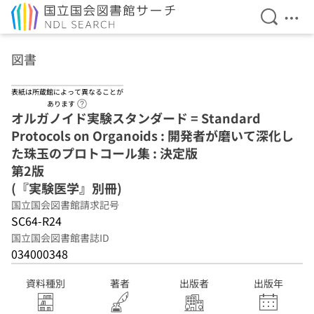
検索を開
メニ
本文へ移動
図書
表紙は所蔵館によって異なることが
ヘルプページへのリンク
あります
オルガノイド実験スタンダード = Standard
Protocols on Organoids : 開発者が磨いて深化し
た珠玉のプロトコール集 : 決定版
第2版
(『実験医学』別冊)
国立国会図書館請求記号
SC64-R24
国立国会図書館書誌ID
034000348
資料種別
著者
出版者
出版年