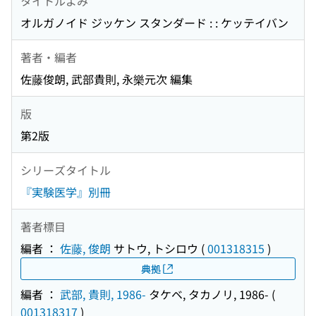
タイトルよみ
オルガノイド ジッケン スタンダード : : ケッテイバン
著者・編者
佐藤俊朗, 武部貴則, 永樂元次 編集
版
第2版
シリーズタイトル
『実験医学』別冊
著者標目
編者 ：
佐藤, 俊朗
サトウ, トシロウ
(
001318315
)
典拠
編者 ：
武部, 貴則, 1986-
タケベ, タカノリ, 1986-
(
001318317
)