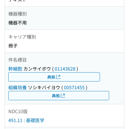
機器種別
機器不用
キャリア種別
冊子
件名標目
幹細胞
カンサイボウ
(
01143628
)
典拠
組織培養
ソシキバイヨウ
(
00571455
)
典拠
NDC10版
491.11 : 基礎医学