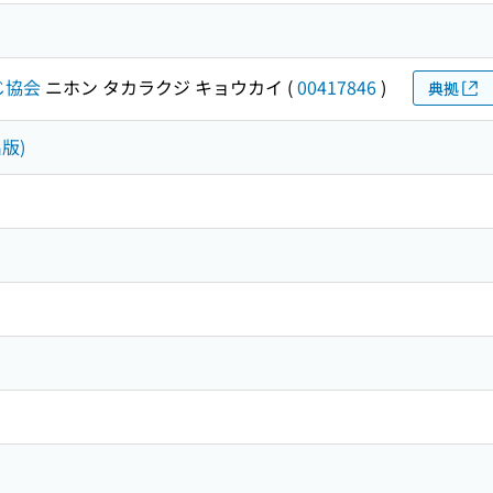
じ協会
ニホン タカラクジ キョウカイ
(
00417846
)
典拠
版)