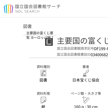
本文へ移動
図書
主要国の富くじ要
主要国の富くじ
覧 ヨーロッパ編 2
DF199-
国立国会図書館請求記号
03400682
国立国会図書館書誌ID
資料種別
著者
図書
日本宝くじ協会
資料形態
ページ数・大きさ等
紙
160 p ; 30 cm