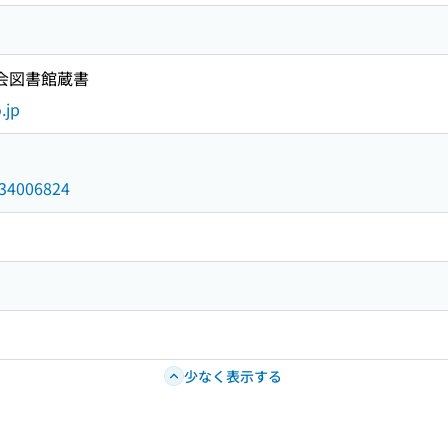
国会図書館蔵書
.jp
/034006824
少なく表示する