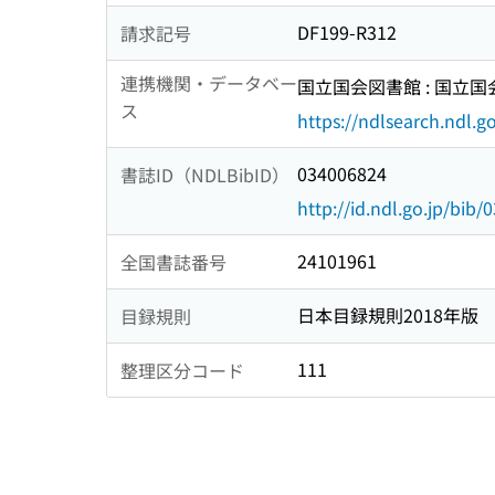
DF199-R312
請求記号
連携機関・データベー
国立国会図書館 : 国立
ス
https://ndlsearch.ndl.go
034006824
書誌ID（NDLBibID）
http://id.ndl.go.jp/bib
24101961
全国書誌番号
日本目録規則2018年版
目録規則
111
整理区分コード