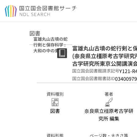
本文へ移動
図書
富雄丸山古墳の蛇
行剣と保存科学 :
富雄丸山古墳の蛇行剣と保
大和の中の東アジ
(奈良県立橿原考古学研究所
ア (奈良県立橿原
考古学研究所公開
古学研究所東京公開講演会資料
講演会資料 ; 第44
Y121-R
国立国会図書館請求記号
回) (奈良県立橿原
03400979
国立国会図書館書誌ID
考古学研究所東京
公開講演会資料 ;
第14回)
資料種別
著者
図書
奈良県立橿原考古学研
究所 編集
資料形態
ページ数・大きさ等