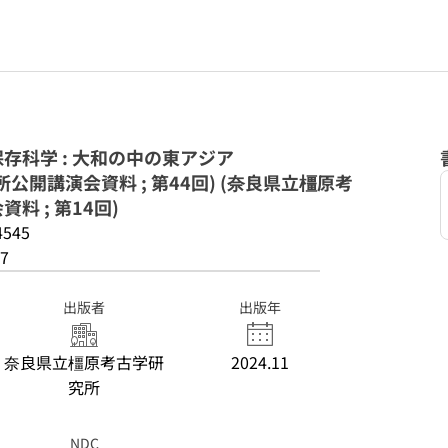
存科学 : 大和の中の東アジア
公開講演会資料 ; 第44回) (奈良県立橿原考
 ; 第14回)
4545
7
出版者
出版年
奈良県立橿原考古学研
2024.11
究所
NDC