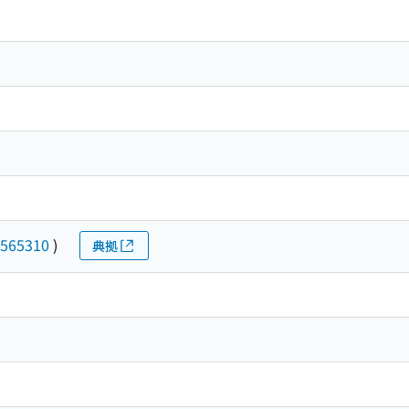
565310
)
典拠