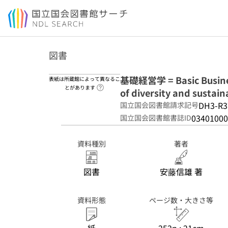
本文へ移動
図書
基礎経営学 = Basic Busines
表紙は所蔵館によって異なるこ
ヘルプページへのリンク
とがあります
of diversity and s
DH3-R3
国立国会図書館請求記号
03401000
国立国会図書館書誌ID
資料種別
著者
図書
安藤信雄 著
資料形態
ページ数・大きさ等