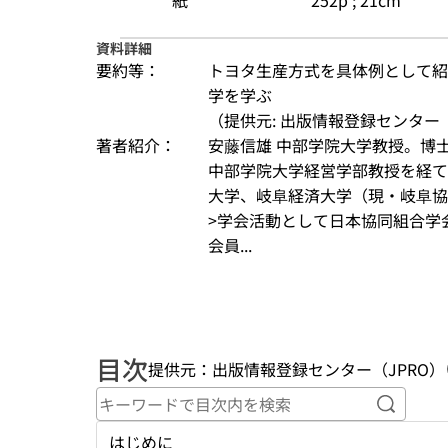
紙
252p ; 21cm
資料詳細
要約等：
トヨタ生産方式を具体例として紹
学を学ぶ
（提供元: 出版情報登録センター（
著者紹介：
安藤信雄 中部学院大学教授。博
中部学院大学経営学部教授を経て
大学、岐阜経済大学（現・岐阜協
>学会活動として日本協同組合学
会員...
目次
提供元：出版情報登録センター（JPRO）
キーワ
はじめに