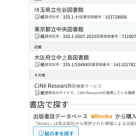
埼玉県立熊谷図書館
紙
335.1-ｷｿ
103728606
請求記号：
図書登録番号：
東京都立中央図書館
紙
335.1-6507-2025
71190
請求記号：
図書登録番号：
近畿
大阪府立中之島図書館
紙
335.1/534NX
141102782
請求記号：
図書登録番号：
その他
CiNii Research
検索サービス
紙
遷移先のサイトで、CiNii Researchが連携してい
書店で探す
出版書誌データベース
から購
『Books』は各出版社から提供された情報による出
紙の本を探す