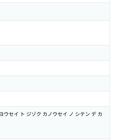
ainability タヨウセイ ト ジゾク カノウセイ ノ シテン デ カ