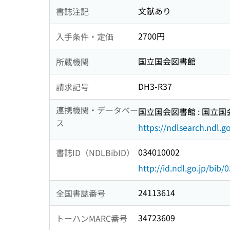
文献あり
書誌注記
2700円
入手条件・定価
国立国会図書館
所蔵機関
DH3-R37
請求記号
連携機関・データベー
国立国会図書館 : 国立
ス
https://ndlsearch.ndl.go
034010002
書誌ID（NDLBibID）
http://id.ndl.go.jp/bib
24113614
全国書誌番号
34723609
トーハンMARC番号