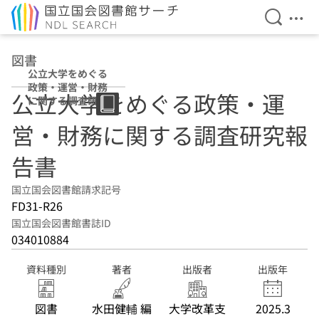
検索を開
メニ
本文へ移動
図書
公立大学をめぐる
政策・運営・財務
公立大学をめぐる政策・運
に関する調査研究
報告書
営・財務に関する調査研究報
告書
国立国会図書館請求記号
FD31-R26
国立国会図書館書誌ID
034010884
資料種別
著者
出版者
出版年
図書
水田健輔 編
大学改革支
2025.3