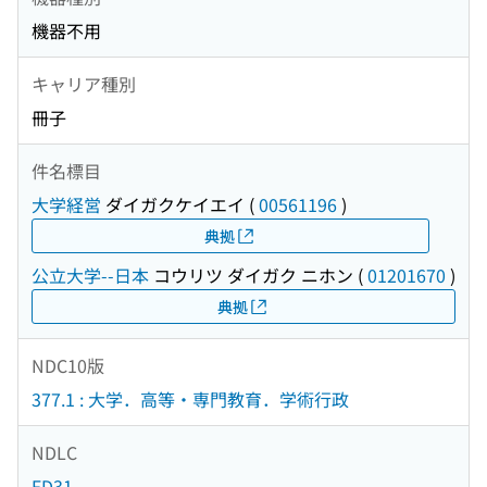
機器不用
キャリア種別
冊子
件名標目
大学経営
ダイガクケイエイ
(
00561196
)
典拠
公立大学--日本
コウリツ ダイガク ニホン
(
01201670
)
典拠
NDC10版
377.1 : 大学．高等・専門教育．学術行政
NDLC
FD31