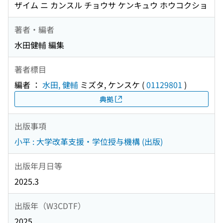
ザイム ニ カンスル チョウサ ケンキュウ ホウコクショ
著者・編者
水田健輔 編集
著者標目
編者 ：
水田, 健輔
ミズタ, ケンスケ
(
01129801
)
典拠
出版事項
小平 : 大学改革支援・学位授与機構 (出版)
出版年月日等
2025.3
出版年（W3CDTF）
2025