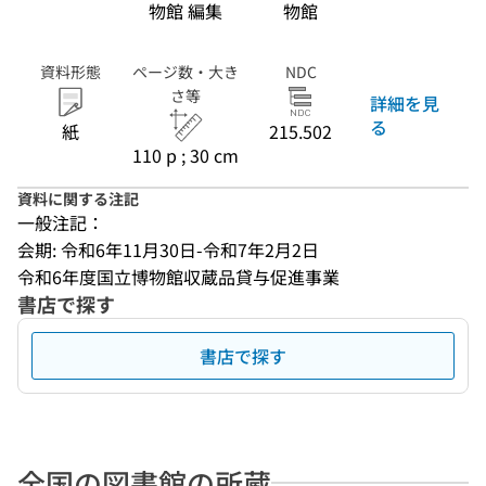
物館 編集
物館
資料形態
ページ数・大き
NDC
さ等
詳細を見
る
紙
215.502
110 p ; 30 cm
資料に関する注記
一般注記：
会期: 令和6年11月30日-令和7年2月2日
令和6年度国立博物館収蔵品貸与促進事業
書店で探す
書店で探す
全国の図書館の所蔵