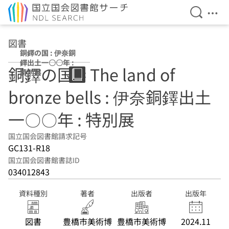
検索を開
メニ
本文へ移動
図書
銅鐸の国 : 伊奈銅
鐸出土一〇〇年 :
銅鐸の国 = The land of
特別展
bronze bells : 伊奈銅鐸出土
一〇〇年 : 特別展
国立国会図書館請求記号
GC131-R18
国立国会図書館書誌ID
034012843
資料種別
著者
出版者
出版年
図書
豊橋市美術博
豊橋市美術博
2024.11