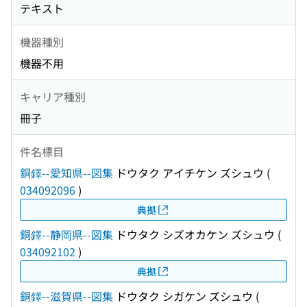
テキスト
機器種別
機器不用
キャリア種別
冊子
件名標目
銅鐸--愛知県--図集
ドウタク アイチケン ズシュウ
(
034092096
)
典拠
銅鐸--静岡県--図集
ドウタク シズオカケン ズシュウ
(
034092102
)
典拠
銅鐸--滋賀県--図集
ドウタク シガケン ズシュウ
(