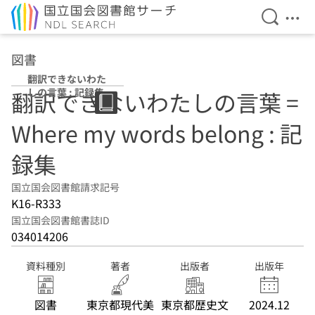
検索を開
メニ
本文へ移動
図書
翻訳できないわた
しの言葉 : 記録集
翻訳できないわたしの言葉 =
Where my words belong : 記
録集
国立国会図書館請求記号
K16-R333
国立国会図書館書誌ID
034014206
資料種別
著者
出版者
出版年
図書
東京都現代美
東京都歴史文
2024.12