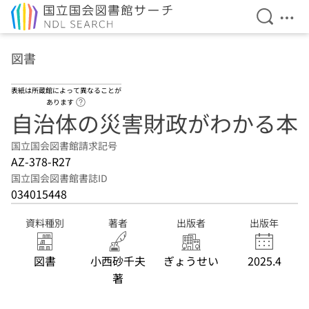
検索を開
メニ
本文へ移動
図書
表紙は所蔵館によって異なることが
ヘルプページへのリンク
あります
自治体の災害財政がわかる本
国立国会図書館請求記号
AZ-378-R27
国立国会図書館書誌ID
034015448
資料種別
著者
出版者
出版年
図書
小西砂千夫
ぎょうせい
2025.4
著