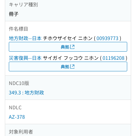
キャリア種別
冊子
件名標目
地方財政--日本
チホウザイセイ ニホン
(
00939773
)
典拠
災害復興--日本
サイガイ フッコウ ニホン
(
01196208
)
典拠
NDC10版
349.3 : 地方財政
NDLC
AZ-378
対象利用者