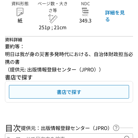
資料形態
ページ数・大き
NDC
さ等
詳細を見
る
紙
349.3
251p ; 21cm
資料詳細
要約等：
明日は我が身の災害多発時代における、自治体財政担当必
携の書
（提供元: 出版情報登録センター（JPRO））
書店で探す
書店で探す
目次
提供元：出版情報登録センター（JPRO）
ヘルプペ