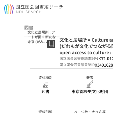
本文へ移動
図書
文化と居場所 : ア
ートが開く新たな
文化と居場所 = Culture
未来 (だれもが文
(だれもが文化でつながる国際会議 
化でつながる国際
会議 =
open access to culture :
International
K32-R1
国立国会図書館請求記号
conference on
03401628
国立国会図書館書誌ID
open access to
culture :
creative well-
資料種別
著者
being Tokyo ;
2024)
図書
東京都歴史文化財団
資料形態
ページ数・大きさ等