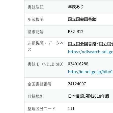
年表あり
書誌注記
国立国会図書館
所蔵機関
K32-R12
請求記号
連携機関・データベー
国立国会図書館 : 国立
ス
https://ndlsearch.ndl.go
034016288
書誌ID（NDLBibID）
http://id.ndl.go.jp/bib
24124007
全国書誌番号
日本目録規則2018年版
目録規則
111
整理区分コード