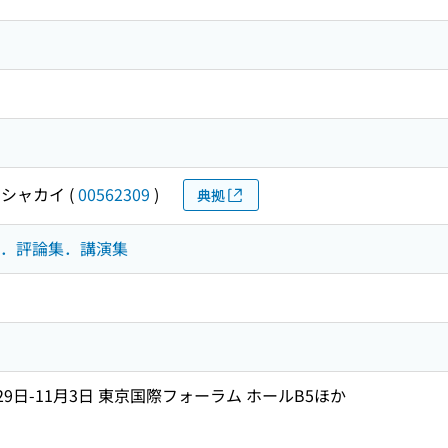
シャカイ
(
00562309
)
典拠
論文集．評論集．講演集
月29日-11月3日 東京国際フォーラム ホールB5ほか