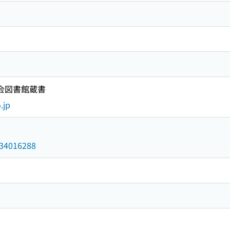
国会図書館蔵書
.jp
/034016288