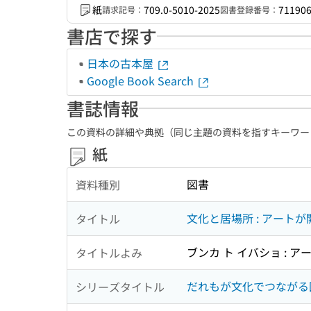
紙
709.0-5010-2025
71190
請求記号：
図書登録番号：
書店で探す
日本の古本屋
Google Book Search
書誌情報
この資料の詳細や典拠（同じ主題の資料を指すキーワー
紙
図書
資料種別
文化と居場所 : アート
タイトル
ブンカ ト イバショ : ア
タイトルよみ
だれもが文化でつながる国際会議 = In
シリーズタイトル