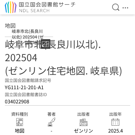
検索を開
メニ
本文へ移動
地図
岐阜市北(長良川
以北) 202504 (ゼ
岐阜市北(長良川以北).
ンリン住宅地図.
岐阜県)
202504
(ゼンリン住宅地図. 岐阜県)
国立国会図書館請求記号
YG111-21-201-A1
国立国会図書館書誌ID
034022908
資料種別
著者
出版者
出版年
地図
-
ゼンリン
2025.4