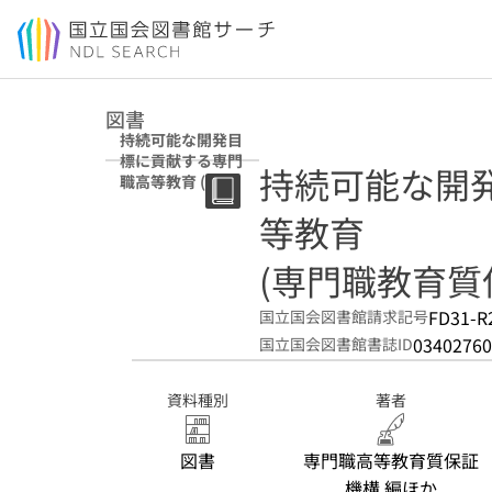
本文へ移動
図書
持続可能な開発目
標に貢献する専門
持続可能な開
職高等教育 (専門
職教育質保証シリ
等教育
ーズ)
(専門職教育質
FD31-R
国立国会図書館請求記号
03402760
国立国会図書館書誌ID
資料種別
著者
図書
専門職高等教育質保証
機構 編ほか