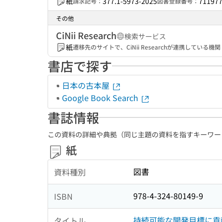
紙
377.1-5973-2025
71197
請求記号：
図書登録番号：
その他
CiNii Research
検索サービス
紙
遷移先のサイトで、CiNii Researchが連携してい
書店で探す
日本の古本屋
Google Book Search
書誌情報
この資料の詳細や典拠（同じ主題の資料を指すキーワー
紙
図書
資料種別
978-4-324-80149-9
ISBN
持続可能な開発目標に貢
タイトル