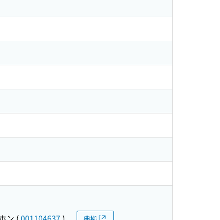
ニホン
(
001104637
)
典拠