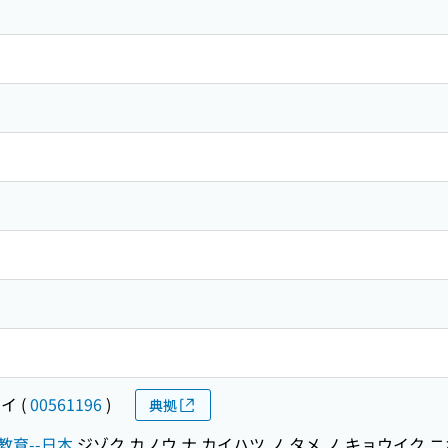
エイ
(
00561196
)
典拠
育--日本
ジゾク カノウ ナ カイハツ ノ タメ ノ キョウイク 