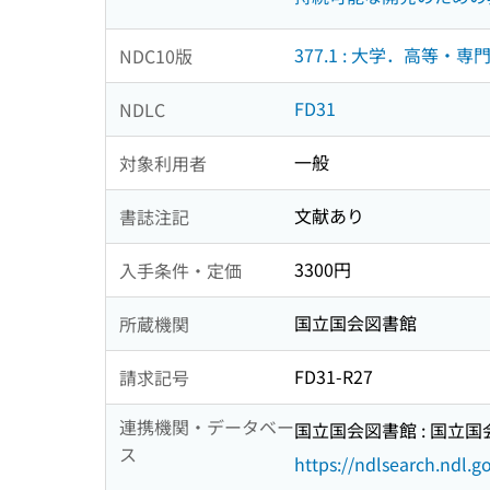
377.1 : 大学．高等・
NDC10版
FD31
NDLC
一般
対象利用者
文献あり
書誌注記
3300円
入手条件・定価
国立国会図書館
所蔵機関
FD31-R27
請求記号
連携機関・データベー
国立国会図書館 : 国立
ス
https://ndlsearch.ndl.go