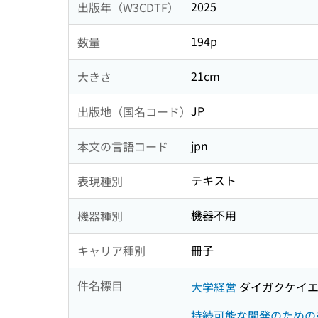
2025
出版年（W3CDTF）
194p
数量
21cm
大きさ
JP
出版地（国名コード）
jpn
本文の言語コード
テキスト
表現種別
機器不用
機器種別
冊子
キャリア種別
件名標目
大学経営
ダイガクケイ
持続可能な開発のための教