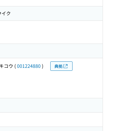
ウイク
 キコウ
(
001224880
)
典拠