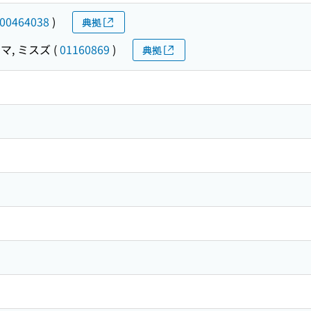
00464038
)
典拠
マ, ミスズ
(
01160869
)
典拠