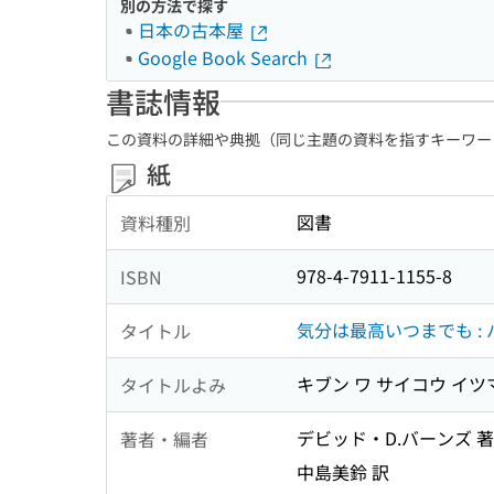
別の方法で探す
日本の古本屋
Google Book Search
書誌情報
この資料の詳細や典拠（同じ主題の資料を指すキーワー
紙
図書
資料種別
978-4-7911-1155-8
ISBN
気分は最高いつまでも :
タイトル
キブン ワ サイコウ イツマ
タイトルよみ
デビッド・D.バーンズ 著
著者・編者
中島美鈴 訳