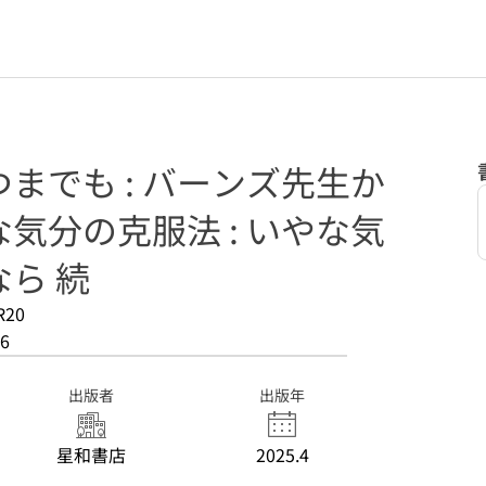
までも : バーンズ先生か
気分の克服法 : いやな気
ら 続
R20
6
出版者
出版年
星和書店
2025.4