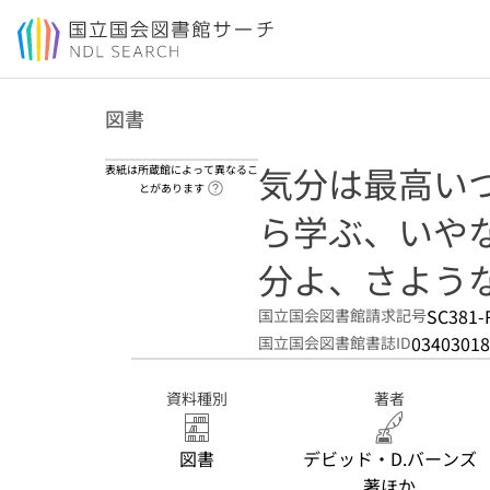
本文へ移動
図書
気分は最高いつ
表紙は所蔵館によって異なるこ
ヘルプページへのリンク
とがあります
ら学ぶ、いやな
分よ、さような
SC381-
国立国会図書館請求記号
03403018
国立国会図書館書誌ID
資料種別
著者
図書
デビッド・D.バーンズ
著ほか