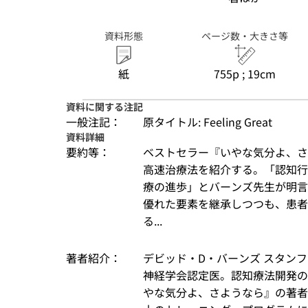
資料形態
ページ数・大きさ等
紙
755p ; 19cm
資料に関する注記
一般注記：
原タイトル: Feeling Great
資料詳細
要約等：
ベストセラー『いやな気分よ、さ
高速治療法を紹介する。「認知行
療の進歩」とバーンズ先生が明言す
優れた要素を継承しつつも、患者
る...
著者紹介：
デビッド・D・バーンズ スタン
神経学会認定医。認知療法開発の
やな気分よ、さようなら』の著者