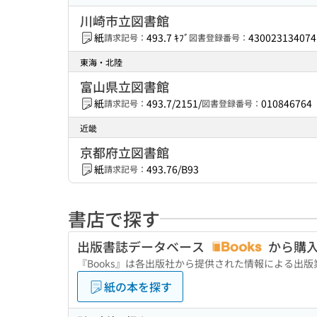
川崎市立図書館
紙
493.7 ｷﾌﾞ
430023134074
請求記号：
図書登録番号：
東海・北陸
富山県立図書館
紙
493.7/2151/
010846764
請求記号：
図書登録番号：
近畿
京都府立図書館
紙
493.76/B93
請求記号：
書店で探す
出版書誌データベース
から購
『Books』は各出版社から提供された情報による出
紙の本を探す