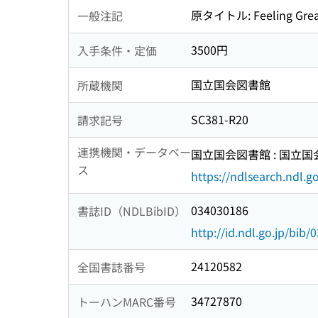
原タイトル: Feeling Grea
一般注記
3500円
入手条件・定価
国立国会図書館
所蔵機関
SC381-R20
請求記号
連携機関・データベー
国立国会図書館 : 国立
ス
https://ndlsearch.ndl.go
034030186
書誌ID（NDLBibID）
http://id.ndl.go.jp/bib
24120582
全国書誌番号
34727870
トーハンMARC番号