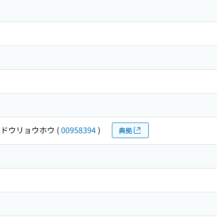
ドウリョウホウ
(
00958394
)
典拠