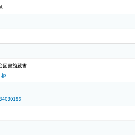
t
国会図書館蔵書
.jp
/034030186