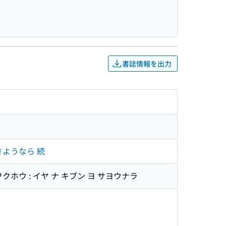
書誌情報を出力
さようなら 続
クホウ : イヤ ナ キブン ヨ サヨウナラ