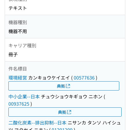
テキスト
機器種別
機器不用
キャリア種別
冊子
件名標目
環境経営
カンキョウケイエイ
(
00577636
)
典拠
中小企業--日本
チュウショウキギョウ ニホン
(
00937625
)
典拠
二酸化炭素--排出抑制--日本
ニサンカ タンソ ハイシュ
ツ ヨクセイ ニホン
(
01201209
)