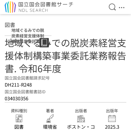
検索を開
メニ
本文へ移動
図書
地域ぐるみでの脱
炭素経営支援体制
地域ぐるみでの脱炭素経営支
構築事業委託業務
報告書 令和6年度
援体制構築事業委託業務報告
書. 令和6年度
国立国会図書館請求記号
DH211-R248
国立国会図書館書誌ID
034030356
資料種別
著者
出版者
出版年
図書
環境省
ボストン・コ
2025.3